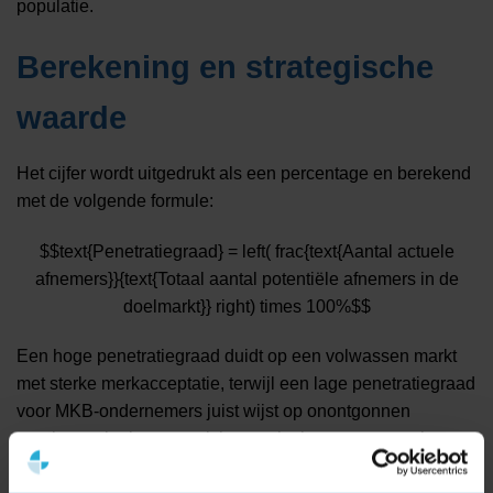
populatie.
Berekening en strategische
waarde
Het cijfer wordt uitgedrukt als een percentage en berekend
met de volgende formule:
$$text{Penetratiegraad} = left( frac{text{Aantal actuele
afnemers}}{text{Totaal aantal potentiële afnemers in de
doelmarkt}} right) times 100%$$
Een hoge penetratiegraad duidt op een volwassen markt
met sterke merkacceptatie, terwijl een lage penetratiegraad
voor MKB-ondernemers juist wijst op onontgonnen
groeipotentieel waar gerichte marketingcampagnes het
marktaandeel kunnen vergroten.