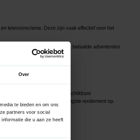
en televisireclame. Deze zijn vaak effectief voor het
 zoekmachineoptimalisatie (SEO), betaalde advertenties
Over
nmerken van je doelgroep, het beschikbare
analen elkaar versterken, het hoogste rendement op.
 media te bieden en om ons
ze partners voor social
nformatie die u aan ze heeft