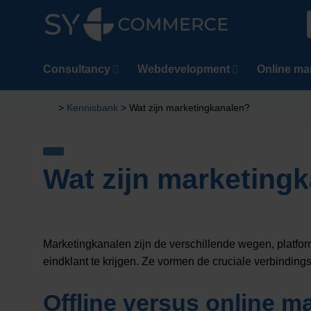
Ga
naar
n
inhoud
Consultancy
Webdevelopment
Online ma
>
Kennisbank
>
Wat zijn marketingkanalen?
Wat zijn marketing
Marketingkanalen zijn de verschillende wegen, platfor
eindklant te krijgen. Ze vormen de cruciale verbinding
Offline versus online m