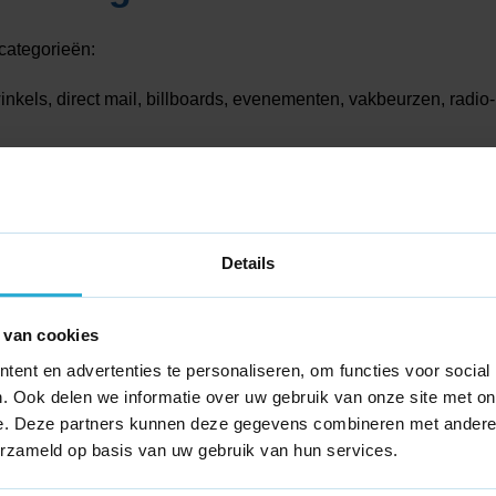
categorieën:
nkels, direct mail, billboards, evenementen, vakbeurzen, radio- 
 website, social media (LinkedIn, Instagram), e-mailmarketing,
en gericht budget een wereldwijd publiek.
ezen
Details
strategische keuze. Dit is afhankelijk van de demografische ke
 van cookies
Vaak levert een omnichannel-aanpak, waarbij online en offline k
ent en advertenties te personaliseren, om functies voor social
. Ook delen we informatie over uw gebruik van onze site met on
e. Deze partners kunnen deze gegevens combineren met andere i
erzameld op basis van uw gebruik van hun services.