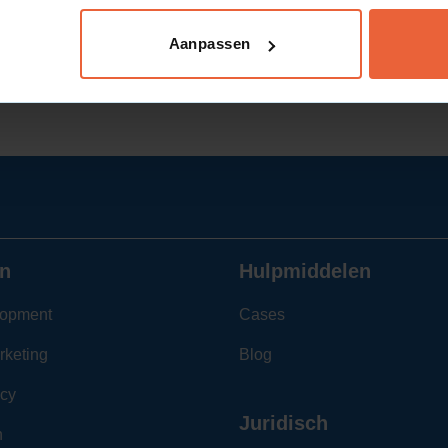
Aanpassen
n
Hulpmiddelen
opment
Cases
rketing
Blog
cy
Juridisch
n