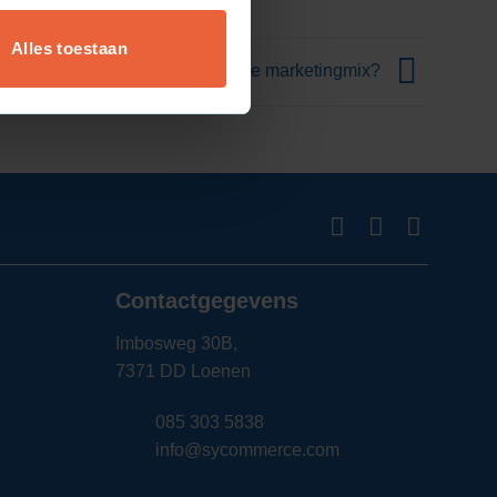
Alles toestaan
Wat is de marketingmix?
Contactgegevens
Imbosweg 30B,
7371 DD Loenen
085 303 5838
info@sycommerce.com