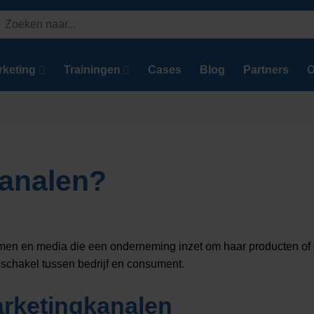
Zoeken
aar:
rketing
Trainingen
Cases
Blog
Partners
O
kanalen?
men en media die een onderneming inzet om haar producten of di
sschakel tussen bedrijf en consument.
arketingkanalen