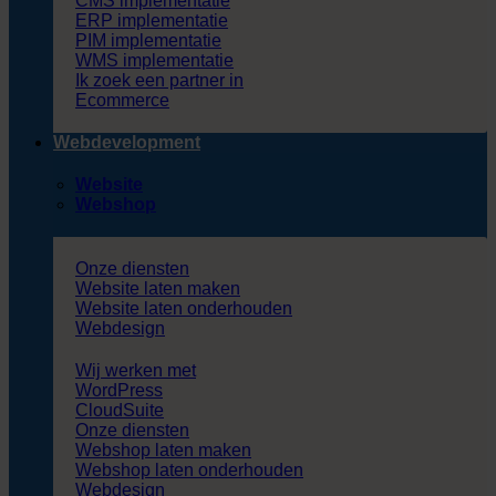
CMS implementatie
ERP implementatie
PIM implementatie
WMS implementatie
Ik zoek een partner in
Ecommerce
Webdevelopment
Website
Webshop
Onze diensten
Website laten maken
Website laten onderhouden
Webdesign
Wij werken met
WordPress
CloudSuite
Onze diensten
Webshop laten maken
Webshop laten onderhouden
Webdesign