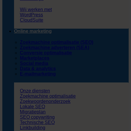
Wij werken met
WordPress
CloudSuite
Online marketing
Zoekmachine optimalisatie (SEO)
Zoekmachine adverteren (SEA)
Conversie optimalisatie
Marketplaces
Social media
Data & analytics
E-mailmarketing
Onze diensten
Zoekmachine optimalisatie
Zoekwoordenonderzoek
Lokale SEO
Migratieplan
SEO copywriting
Technische SEO
Linkbuilding