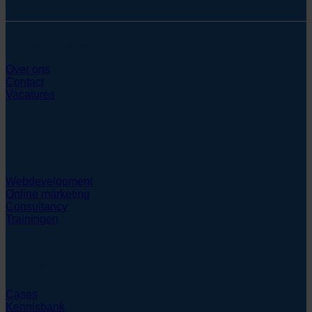
SYcommerce
Over ons
Contact
Vacatures
Diensten
Webdevelopment
Online marketing
Consultancy
Trainingen
Hulpmiddelen
Cases
Kennisbank