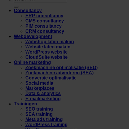
naar:
Consultancy
ERP consultancy
CMS consultancy
PIM consultancy
CRM consultancy
Webdevelopment
Webshop laten maken
Website laten maken
WordPress website
CloudSuite website
Online marketing
Zoekmachine optimalisatie (SEO)
Zoekmachine adverteren (SEA)
Conversie optimalisatie
Social media
Marketplaces
Data & analytics
E-mailmarketing
Trainingen
SEO training
SEA training
Meta ads training
WordPress training