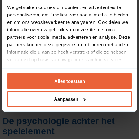
We gebruiken cookies om content en advertenties te
personaliseren, om functies voor social media te bieden
en om ons websiteverkeer te analyseren. Ook delen we
informatie over uw gebruik van onze site met onze
Wat is gamification?
partners voor social media, adverteren en analyse. Deze
partners kunnen deze gegevens combineren met andere
Gamification (spelificatie) is een populaire
informatie die u aan ze heeft verstrekt of die ze hebben
marketing- en gedragstechniek waarbij
verzameld op basis van uw gebruik van hun services.
spelelementen, spelmechanismen en game-
designstrategieën doelgericht worden toegepast
in een niet-spelomgeving. Bedrijven zetten deze
Alles toestaan
methode intensief in binnen hun websites, apps of
marketingcampagnes om de interactie
(engagement) te verhogen, loyaliteit op te bouwen
Aanpassen
en specifiek consumentengedrag te stimuleren.
De psychologie achter het
spelelement