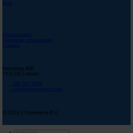
Blog
Juridisch
Privacy policy
Algemene voorwaarden
Cookies
Contactgegevens
Imbosweg 30B,
7371 DD Loenen
085 303 5838
info@sycommerce.com
ⓒ 2026 SYcommerce B.V.
Zoeken