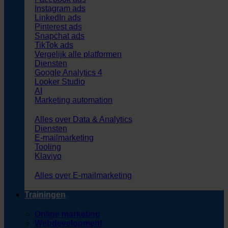
Instagram ads
LinkedIn ads
Pinterest ads
Snapchat ads
TikTok ads
Vergelijk alle platformen
Diensten
Google Analytics 4
Looker Studio
AI
Marketing automation
Alles over Data & Analytics
Diensten
E-mailmarketing
Tooling
Klaviyo
Alles over E-mailmarketing
Trainingen
Online marketing
Webdevelopment