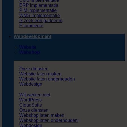
CMS implementatie
ERP implementatie
PIM implementatie
WMS implementatie
Ik zoek een partner in
Ecommerce
Webdevelopment
Website
Webshop
Onze diensten
Website laten maken
Website laten onderhouden
Webdesign
Wij werken met
WordPress
CloudSuite
Onze diensten
Webshop laten maken
Webshop laten onderhouden
Webdesign