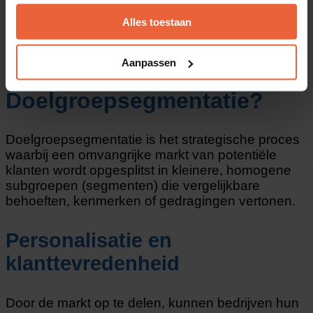
Alles toestaan
Aanpassen
Wat is
Doelgroepsegmentatie?
Doelgroepsegmentatie is het strategische proces
waarbij een omvangrijke markt van potentiële
klanten wordt opgesplitst in kleinere, homogene
subgroepen (segmenten) die vergelijkbare
behoeften, kenmerken of gedragingen vertonen.
Personalisatie en
klanttevredenheid
Door de markt op te delen, kunnen bedrijven hun