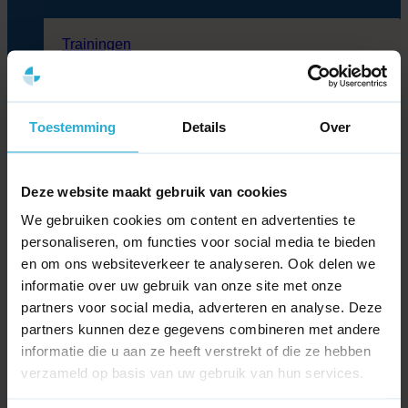
Trainingen
SEO training
SEA training
Dashboarding training
Social media training
Toestemming
Trainingen
Details
Over
WordPress training
WooCommerce Training
Flatsome training
Deze website maakt gebruik van cookies
Cases
We gebruiken cookies om content en advertenties te
Blog
personaliseren, om functies voor social media te bieden
Partners
Over ons
en om ons websiteverkeer te analyseren. Ook delen we
Kennisbank
informatie over uw gebruik van onze site met onze
Contact
partners voor social media, adverteren en analyse. Deze
partners kunnen deze gegevens combineren met andere
Zoeken
informatie die u aan ze heeft verstrekt of die ze hebben
naar:
verzameld op basis van uw gebruik van hun services.
>
Kennisbank
>
Wat is Doelgroepsegmentatie?