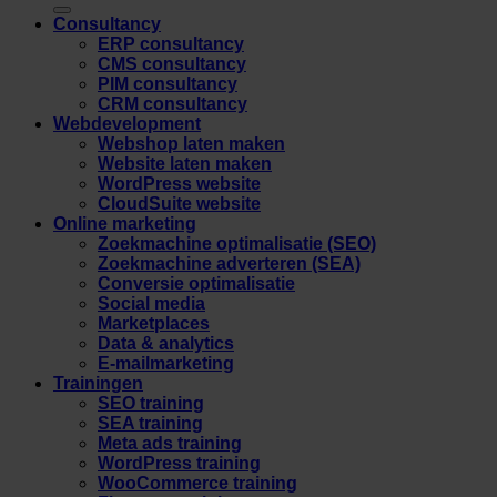
Consultancy
ERP consultancy
CMS consultancy
PIM consultancy
CRM consultancy
Webdevelopment
Webshop laten maken
Website laten maken
WordPress website
CloudSuite website
Online marketing
Zoekmachine optimalisatie (SEO)
Zoekmachine adverteren (SEA)
Conversie optimalisatie
Social media
Marketplaces
Data & analytics
E-mailmarketing
Trainingen
SEO training
SEA training
Meta ads training
WordPress training
WooCommerce training