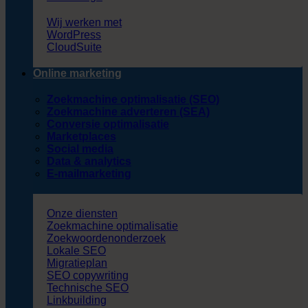
Wij werken met
WordPress
CloudSuite
Online marketing
Zoekmachine optimalisatie (SEO)
Zoekmachine adverteren (SEA)
Conversie optimalisatie
Marketplaces
Social media
Data & analytics
E-mailmarketing
Onze diensten
Zoekmachine optimalisatie
Zoekwoordenonderzoek
Lokale SEO
Migratieplan
SEO copywriting
Technische SEO
Linkbuilding