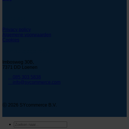
Juridisch
Privacy policy
Algemene voorwaarden
Cookies
Contactgegevens
Imbosweg 30B,
7371 DD Loenen
085 303 5838
info@sycommerce.com
ⓒ 2026 SYcommerce B.V.
Zoeken
naar: