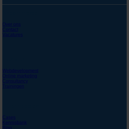
SYcommerce
Over ons
Contact
Vacatures
Diensten
Webdevelopment
Online marketing
Consultancy
Trainingen
Hulpmiddelen
Cases
Kennisbank
Blog