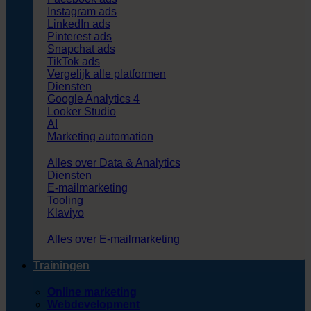
Instagram ads
LinkedIn ads
Pinterest ads
Snapchat ads
TikTok ads
Vergelijk alle platformen
Diensten
Google Analytics 4
Looker Studio
AI
Marketing automation
Alles over Data & Analytics
Diensten
E-mailmarketing
Tooling
Klaviyo
Alles over E-mailmarketing
Trainingen
Online marketing
Webdevelopment