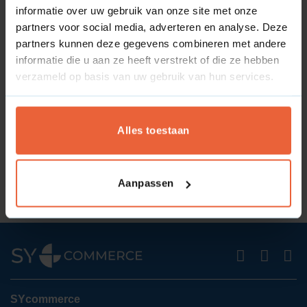
consument dwingend recht op een wettelijke bedenktijd
informatie over uw gebruik van onze site met onze
(herroepingsrecht) van doorgaans 14 dagen, waarbinnen
partners voor social media, adverteren en analyse. Deze
de overeenkomst zonder opgaaf van redenen kosteloos
partners kunnen deze gegevens combineren met andere
mag worden ontbonden.
informatie die u aan ze heeft verstrekt of die ze hebben
verzameld op basis van uw gebruik van hun services.
Alles toestaan
Wat is een Collectors item?
Wat is Comment Spam?
Aanpassen
SYcommerce