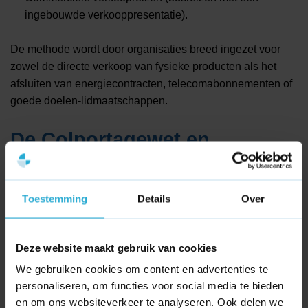
ingebouwde verkooppresentatie).
De methode wordt door organisaties breed ingezet voor
zowel de directe verkoop van fysieke producten als het
afsluiten van energiecontracten, telecomabonnementen of
goede doelen-lidmaatschappen.
De Colportagewet en
consumentenbescherming
Toestemming
Details
Over
Omdat consumenten bij colportage vaak overrompeld
kunnen worden door agressieve of uiterst geoefende
verkooptechnieken, is er strenge wetgeving ter
Deze website maakt gebruik van cookies
bescherming van de koper opgesteld. In Nederland is dit
We gebruiken cookies om content en advertenties te
verankerd in de wetgeving omtrent ‘verkoop buiten de
personaliseren, om functies voor social media te bieden
verkoopruimte’ (voorheen de Colportagewet). Dit geeft de
en om ons websiteverkeer te analyseren. Ook delen we