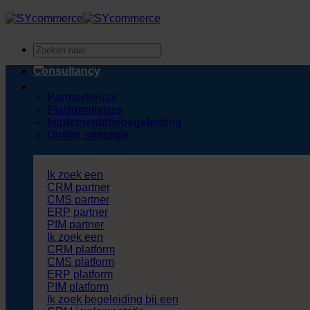
Ga
naar
inhoud
Zoeken
naar:
Consultancy
Partnerkeuze
Platformkeuze
Implementatiebegeleiding
Online strategie
Ik zoek een
CRM partner
CMS partner
ERP partner
PIM partner
Ik zoek een
CRM platform
CMS platform
ERP platform
PIM platform
Ik zoek begeleiding bij een