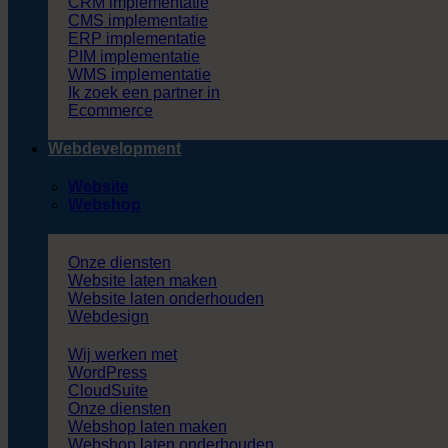
CRM implementatie
CMS implementatie
ERP implementatie
PIM implementatie
WMS implementatie
Ik zoek een partner in
Ecommerce
Webdevelopment
Website
Webshop
Onze diensten
Website laten maken
Website laten onderhouden
Webdesign
Wij werken met
WordPress
CloudSuite
Onze diensten
Webshop laten maken
Webshop laten onderhouden