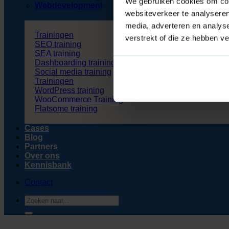
We gebruiken cookies om cont
Webdevelopment
websiteverkeer te analyseren
media, adverteren en analys
Trainingen
verstrekt of die ze hebben v
SEO training
SEA training
Dashboarding training
Social media training
Trainingen
WordPress training
WooCommerce Training
Flatsome training
Cases
Blog
Partners
Over ons
Kennisbank
Contact
Zoeken
naar: