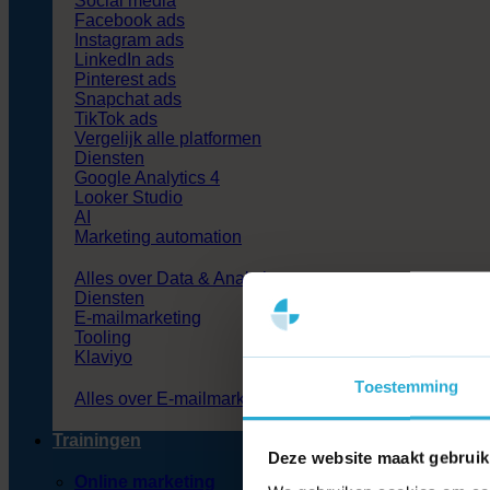
Social media
Facebook ads
Instagram ads
LinkedIn ads
Pinterest ads
Snapchat ads
TikTok ads
Vergelijk alle platformen
Diensten
Google Analytics 4
Looker Studio
AI
Marketing automation
Alles over Data & Analytics
Diensten
E-mailmarketing
Tooling
Klaviyo
Toestemming
Alles over E-mailmarketing
Trainingen
Deze website maakt gebruik
Online marketing