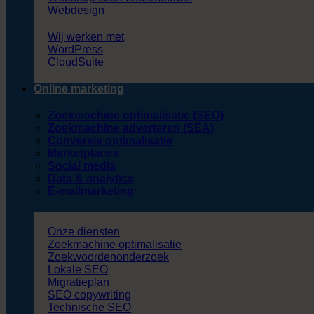
Webdesign
Wij werken met
WordPress
CloudSuite
Online marketing
Zoekmachine optimalisatie (SEO)
Zoekmachine adverteren (SEA)
Conversie optimalisatie
Marketplaces
Social media
Data & analytics
E-mailmarketing
Onze diensten
Zoekmachine optimalisatie
Zoekwoordenonderzoek
Lokale SEO
Migratieplan
SEO copywriting
Technische SEO