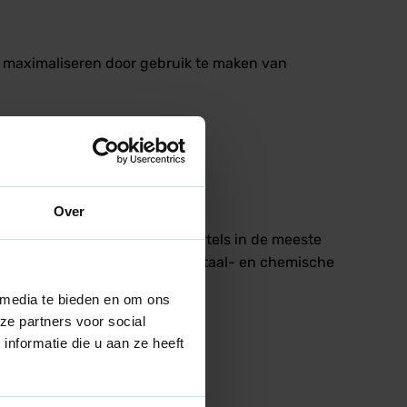
e maximaliseren door gebruik te maken van
Over
rminderde innovatie, zijn kartels in de meeste
veel voorkwam zijn de olie-, staal- en chemische
 media te bieden en om ons
ze partners voor social
nformatie die u aan ze heeft