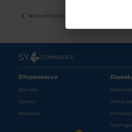
Wat is een kapitaalgoed?
SYcommerce
Dienst
Over ons
Webdeve
Contact
Online ma
Vacatures
Consulta
Traininge