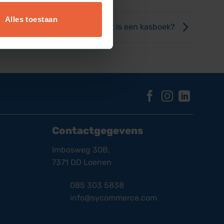
Alles toestaan
Wat is een kasboek?
Contactgegevens
Imbosweg 30B,
7371 DD Loenen
085 303 5838
info@sycommerce.com