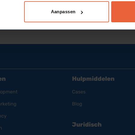
Aanpassen
en
Hulpmiddelen
lopment
Cases
rketing
Blog
ncy
Juridisch
n