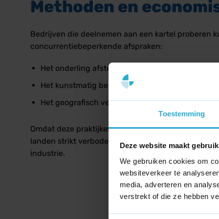
Methoden en economi
Bedrijven die deelnemen aan een kartel proberen k
concurrentiebeperkende afspraken:
Het onderling afstemmen en vastzetten van verko
Het kunstmatig beperken van de productievolum
Het geografisch verdelen van afzetgebieden, mar
Toestemming
Omdat deze praktijken de vrije marktwerking ernsti
landen strikt verboden onder de antitrust- en mede
Deze website maakt gebruik
industrie.
We gebruiken cookies om cont
websiteverkeer te analyseren
media, adverteren en analys
verstrekt of die ze hebben v