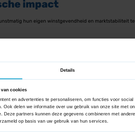
sche impact
unstmatig hun eigen winstgevendheid en marktstabiliteit t
opprijzen (prijsafspraken).
es om schaarste te creëren.
kten of specifieke klantgroepen.
Details
g belemmeren en leiden tot hogere consumentenprijzen en ve
dingingswetgeving. Bekende sectoren waarin dit historisch 
 van cookies
ent en advertenties te personaliseren, om functies voor social
. Ook delen we informatie over uw gebruik van onze site met on
e. Deze partners kunnen deze gegevens combineren met andere i
erzameld op basis van uw gebruik van hun services.