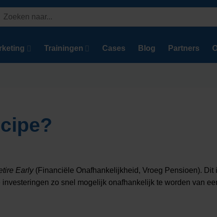
Zoeken
aar:
rketing
Trainingen
Cases
Blog
Partners
O
ncipe?
tire Early
(Financiële Onafhankelijkheid, Vroeg Pensioen). Dit is
nvesteringen zo snel mogelijk onafhankelijk te worden van een