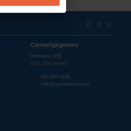
Contactgegevens
Imbosweg 30B,
7371 DD Loenen
085 303 5838
info@sycommerce.com