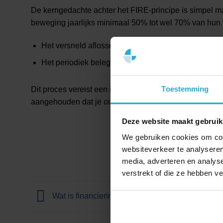
De kerngedachte achter het FIRE-principe is simpel m
beweging jaarlijks minimaal 50% tot wel 70% van hun in
Het versneld aflossen van de hypotheek om vaste la
Het periodiek beleggen in laagdrempelige indexfo
Toestemming
Dit proces vereist een ijzeren discipline en een minim
aangehouden dat je ongeveer 15 tot 25 keer je jaarsal
Deze website maakt gebruik
We gebruiken cookies om cont
websiteverkeer te analyseren
media, adverteren en analys
verstrekt of die ze hebben v
Wat is financiering?