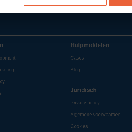
n
Hulpmiddelen
opment
Cases
rketing
Blog
cy
Juridisch
n
Privacy policy
Algemene voorwaarden
Cookies