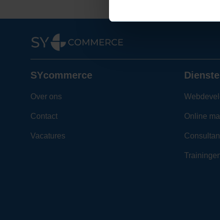
SYcommerce
Dienste
Over ons
Webdevel
Contact
Online ma
Vacatures
Consultan
Traininge