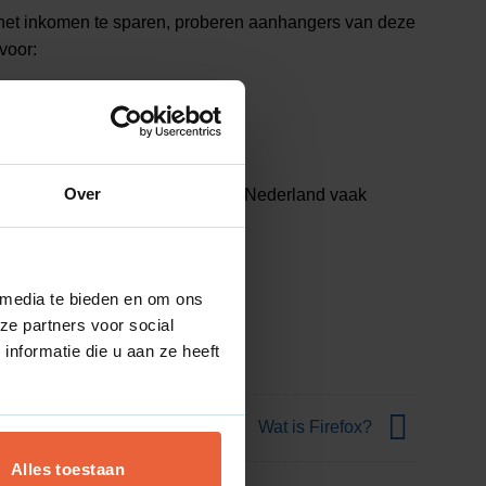
n het inkomen te sparen, proberen aanhangers van deze
voor:
 te bouwen.
Over
gehouden. In de praktijk wordt in Nederland vaak
fhankelijk te mogen noemen.
 media te bieden en om ons
ze partners voor social
nformatie die u aan ze heeft
Wat is Firefox?
Alles toestaan