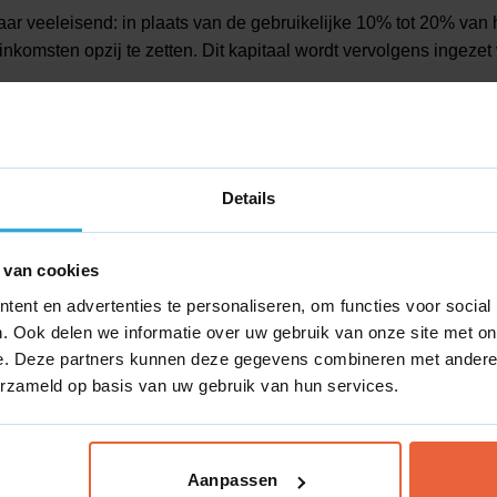
aar veeleisend: in plaats van de gebruikelijke 10% tot 20% va
komsten opzij te zetten. Dit kapitaal wordt vervolgens ingezet 
sten drastisch te verlagen.
ndsen (ETF’s) of vastgoed om een passieve inkomstenstroom op
Details
alistische levensstijl die jarenlang consequent moet worden vol
aris aan vermogen nodig hebt om jezelf officieel financieel ona
 van cookies
ent en advertenties te personaliseren, om functies voor social
. Ook delen we informatie over uw gebruik van onze site met on
e. Deze partners kunnen deze gegevens combineren met andere i
erzameld op basis van uw gebruik van hun services.
Aanpassen