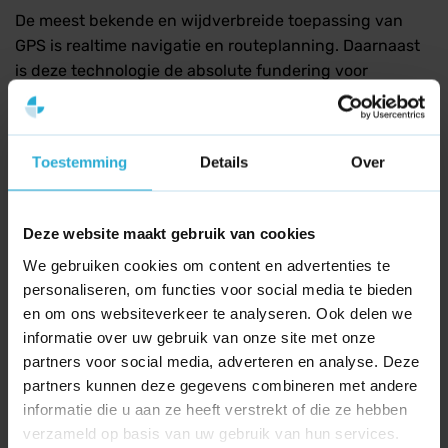
De meest bekende en wijdverbreide toepassing van
GPS is realtime navigatie en routeplanning. Daarnaast
is deze technologie de absolute fundering voor
Location Based Services
binnen de online marketing.
Bedrijven en webmasters gebruiken de realtime
locatiegegevens van een smartphone-gebruiker om
Toestemming
Details
Over
zeer gerichte regionale informatie, lokale
zoekresultaten (Local SEO) of gepersonaliseerde
mobiele advertenties te tonen die exact zijn afgestemd
Deze website maakt gebruik van cookies
op de directe omgeving van de consument.
We gebruiken cookies om content en advertenties te
personaliseren, om functies voor social media te bieden
en om ons websiteverkeer te analyseren. Ook delen we
informatie over uw gebruik van onze site met onze
partners voor social media, adverteren en analyse. Deze
partners kunnen deze gegevens combineren met andere
informatie die u aan ze heeft verstrekt of die ze hebben
Wat is een gouden
Wat is een Gravatar?
verzameld op basis van uw gebruik van hun services.
handdruk?