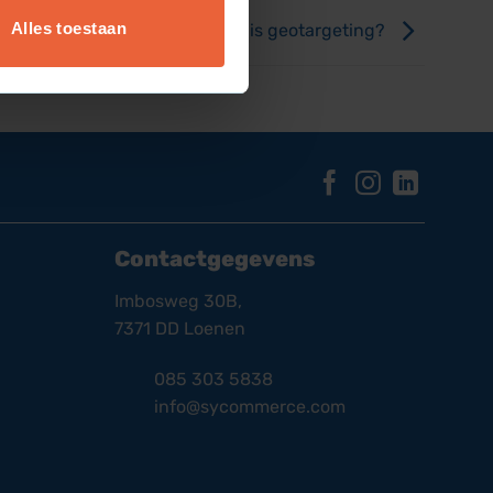
Alles toestaan
Wat is geotargeting?
Contactgegevens
Imbosweg 30B,
7371 DD Loenen
085 303 5838
info@sycommerce.com