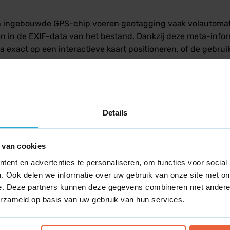
n ingebouwde GPS-chip voeren geotagging vaak volautomati
 in de EXIF-data van het bestand. Dankzij deze meta-infor
 exact op een interactieve kaart positioneren, of de gebruike
ting en vindbaarheid
achtig instrument om de online vindbaarheid van fysieke MK
Details
op de website of binnen Google Mijn Bedrijf systematisch te
g gevestigd is. Dit vergroot de kans aanzienlijk dat jouw
 van cookies
en of producten.
ent en advertenties te personaliseren, om functies voor social
. Ook delen we informatie over uw gebruik van onze site met on
e. Deze partners kunnen deze gegevens combineren met andere i
erzameld op basis van uw gebruik van hun services.