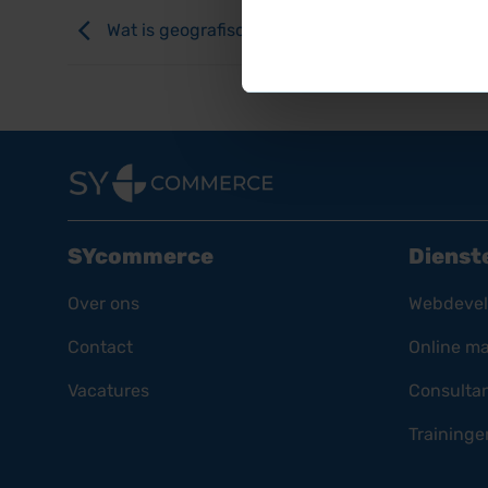
Wat is geografische segmentatie?
SYcommerce
Dienst
Over ons
Webdeve
Contact
Online ma
Vacatures
Consulta
Traininge