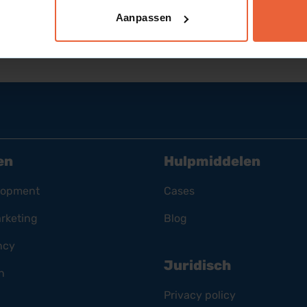
Aanpassen
en
Hulpmiddelen
lopment
Cases
rketing
Blog
ncy
Juridisch
n
Privacy policy