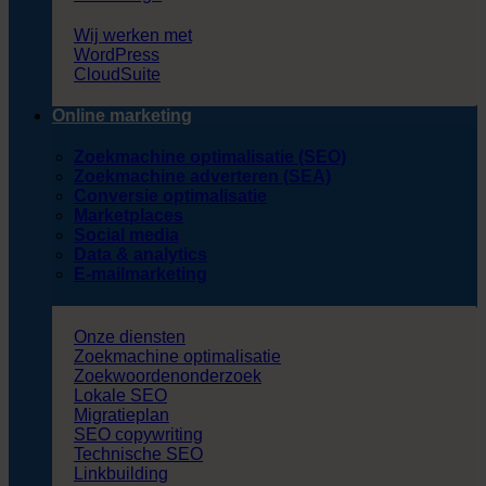
Wij werken met
WordPress
CloudSuite
Online marketing
Zoekmachine optimalisatie (SEO)
Zoekmachine adverteren (SEA)
Conversie optimalisatie
Marketplaces
Social media
Data & analytics
E-mailmarketing
Onze diensten
Zoekmachine optimalisatie
Zoekwoordenonderzoek
Lokale SEO
Migratieplan
SEO copywriting
Technische SEO
Linkbuilding