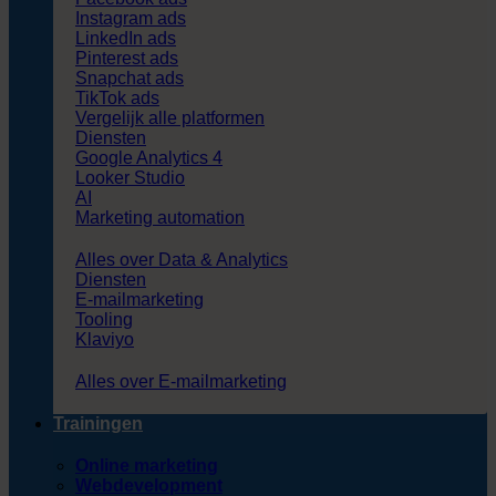
Instagram ads
LinkedIn ads
Pinterest ads
Snapchat ads
TikTok ads
Vergelijk alle platformen
Diensten
Google Analytics 4
Looker Studio
AI
Marketing automation
Alles over Data & Analytics
Diensten
E-mailmarketing
Tooling
Klaviyo
Alles over E-mailmarketing
Trainingen
Online marketing
Webdevelopment