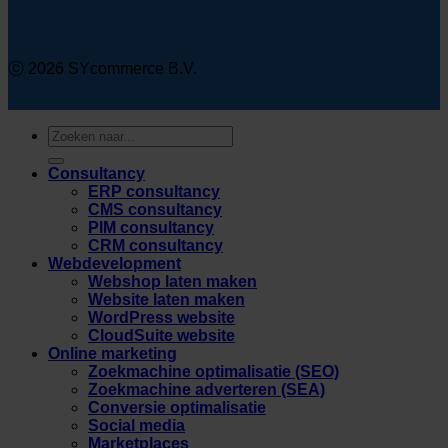
ⓒ 2026 SYcommerce B.V.
Zoeken
naar:
Consultancy
ERP consultancy
CMS consultancy
PIM consultancy
CRM consultancy
Webdevelopment
Webshop laten maken
Website laten maken
WordPress website
CloudSuite website
Online marketing
Zoekmachine optimalisatie (SEO)
Zoekmachine adverteren (SEA)
Conversie optimalisatie
Social media
Marketplaces