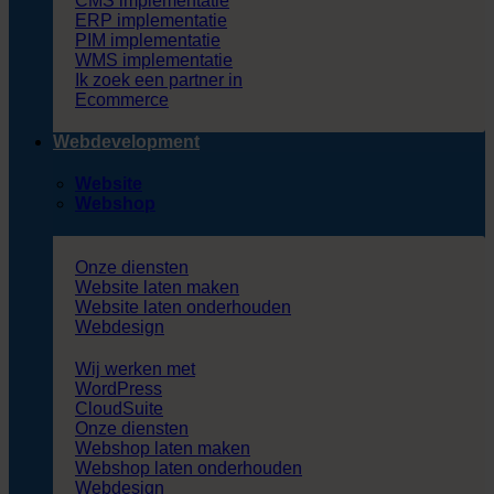
CMS implementatie
ERP implementatie
PIM implementatie
WMS implementatie
Ik zoek een partner in
Ecommerce
Webdevelopment
Website
Webshop
Onze diensten
Website laten maken
Website laten onderhouden
Webdesign
Wij werken met
WordPress
CloudSuite
Onze diensten
Webshop laten maken
Webshop laten onderhouden
Webdesign