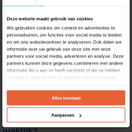
Deze website maakt gebruik van cookies
We gebruiken cookies om content en advertenties te
Wat is een A-record?
personaliseren, om functies voor social media te bieden
en om ons websiteverkeer te analyseren. Ook delen we
Een A-record (Address Record) is een instelling
informatie over uw gebruik van onze site met onze
binnen de DNS-zone van een domeinnaam die
partners voor social media, adverteren en analyse. Deze
een websiteadres (hostnaam) koppelt aan een
partners kunnen deze gegevens combineren met andere
specifiek IPv4-adres. Computers en servers
informatie die u aan ze heeft verstrekt of die ze hebben
communiceren via cijferreeksen, zoals het IP-
verzameld op basis van uw gebruik van hun services.
adres 1.2.3.4. Omdat deze cijfers voor mensen
lastig te onthouden zijn, gebruiken we
domeinnamen. Het A-record fungeert als het
Alles toestaan
telefoonboek dat de letters vertaalt naar het juiste
numerieke internetadres.
Aanpassen
Hoe werkt een A-record in de
praktijk?