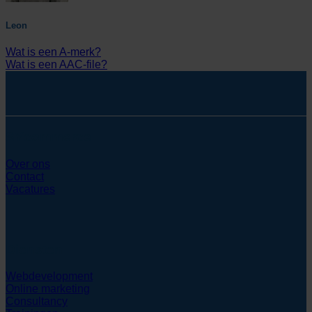
Leon
Wat is een A-merk?
Wat is een AAC-file?
SYcommerce
Over ons
Contact
Vacatures
Diensten
Webdevelopment
Online marketing
Consultancy