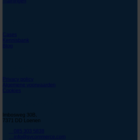
Trainingen
Hulpmiddelen
Cases
Kennisbank
Blog
Juridisch
Privacy policy
Algemene voorwaarden
Cookies
Contactgegevens
Imbosweg 30B,
7371 DD Loenen
085 303 5838
info@sycommerce.com