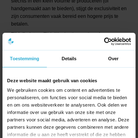
slechts in een klein volume te produceren (of
handgemaakt aan te bieden), stijgt de exclusiviteit en
zijn consumenten vaak bereid een hogere prijs te
betalen.
Tijdslimieten:
Tijdelijke kortingsacties of
dagaanbiedingen creëren een gevoel van urgentie. Dit
zet de consument aan om direct te handelen, uit angst
om de boot te missen (FOMO – Fear Of Missing Out).
Toestemming
Details
Over
Toegangsbeperkingen:
Door bijvoorbeeld een
maximaal aantal klanten per maand toe te laten of te
Deze website maakt gebruik van cookies
werken met een wachtlijst, krijgt een dienst een
We gebruiken cookies om content en advertenties te
exclusief karakter, wat de aantrekkingskracht enorm
personaliseren, om functies voor social media te bieden
vergroot.
en om ons websiteverkeer te analyseren. Ook delen we
informatie over uw gebruik van onze site met onze
partners voor social media, adverteren en analyse. Deze
partners kunnen deze gegevens combineren met andere
informatie die u aan ze heeft verstrekt of die ze hebben