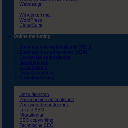
Webdesign
Wij werken met
WordPress
CloudSuite
Online marketing
Zoekmachine optimalisatie (SEO)
Zoekmachine adverteren (SEA)
Conversie optimalisatie
Marketplaces
Social media
Data & analytics
E-mailmarketing
Onze diensten
Zoekmachine optimalisatie
Zoekwoordenonderzoek
Lokale SEO
Migratieplan
SEO copywriting
Technische SEO