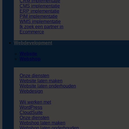
CRM implementatie
CMS implementatie
ERP implementatie
PIM implementatie
WMS implementatie
Ik zoek een partner in
Ecommerce
Webdevelopment
Website
Webshop
Onze diensten
Website laten maken
Website laten onderhouden
Webdesign
Wij werken met
WordPress
CloudSuite
Onze diensten
Webshop laten maken
Webshop laten onderhouden