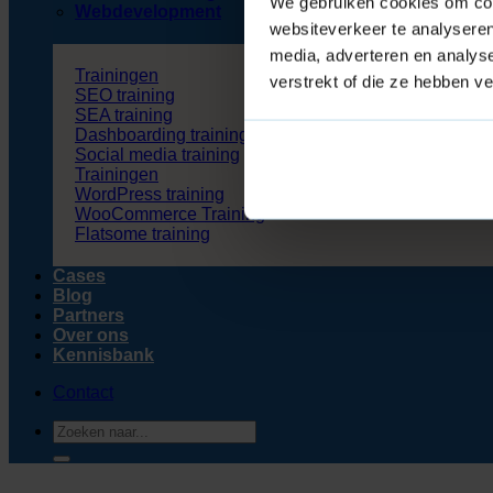
We gebruiken cookies om cont
Webdevelopment
websiteverkeer te analyseren
media, adverteren en analys
Trainingen
verstrekt of die ze hebben v
SEO training
SEA training
Dashboarding training
Social media training
Trainingen
WordPress training
WooCommerce Training
Flatsome training
Cases
Blog
Partners
Over ons
Kennisbank
Contact
Zoeken
naar: