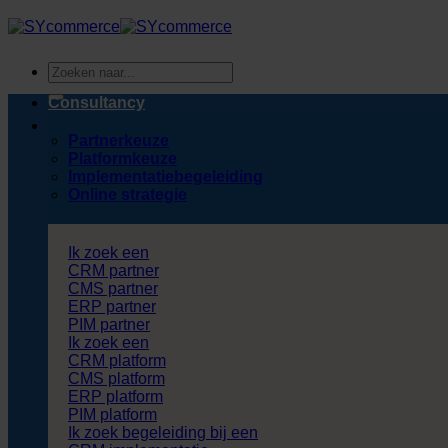
Ga
naar
inhoud
Zoeken
naar:
Consultancy
Partnerkeuze
Platformkeuze
Implementatiebegeleiding
Online strategie
Ik zoek een
CRM partner
CMS partner
ERP partner
PIM partner
Ik zoek een
CRM platform
CMS platform
ERP platform
PIM platform
Ik zoek begeleiding bij een