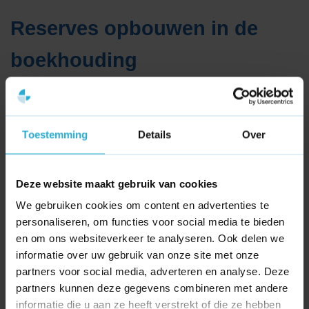
Reserves opbouwen in de
boekhouding
In de praktijk bouwen bedrijven deze buffer op door
periodiek een deel van de gemaakte winst niet uit te keren,
maar apart te zetten op de balans. Dit geld kan worden
Toestemming
Details
Over
gelabeld voor specifieke doelen, zoals de aflossing van
schulden, toekomstige bedrijfsuitbreiding of puur als
algemene buffer. Het vinden van de juiste balans tussen
Deze website maakt gebruik van cookies
het direct herinvesteren van je winst voor groei en het
We gebruiken cookies om content en advertenties te
behouden van voldoende reserves voor stabiliteit is een
personaliseren, om functies voor social media te bieden
van de belangrijkste taken binnen financieel management.
en om ons websiteverkeer te analyseren. Ook delen we
informatie over uw gebruik van onze site met onze
partners voor social media, adverteren en analyse. Deze
partners kunnen deze gegevens combineren met andere
informatie die u aan ze heeft verstrekt of die ze hebben