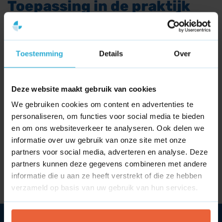
Toepassing in de praktijk
Dit model wordt veelvuldig toegepast in de
recruitmentbranche, bij incassobureaus, de makelaardij
Toestemming
Details
Over
en bij no-cure-no-pay-juristen.
Let op:
Voor de
Nederlandse advocatuur is dit beloningsmodel bij wet
verboden.
Deze website maakt gebruik van cookies
We gebruiken cookies om content en advertenties te
personaliseren, om functies voor social media te bieden
en om ons websiteverkeer te analyseren. Ook delen we
informatie over uw gebruik van onze site met onze
partners voor social media, adverteren en analyse. Deze
Wat is een niche?
Wat is een go / no-go?
partners kunnen deze gegevens combineren met andere
informatie die u aan ze heeft verstrekt of die ze hebben
verzameld op basis van uw gebruik van hun services.