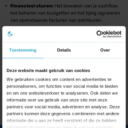
Financieel sturen:
Het bewaken van je cashflow,
het beheren van budgetten en het tijdig signaleren
van openstaande facturen van debiteuren.
Strategische keuzes:
Harde cijfers bieden het
fundament om weloverwogen beslissingen te
nemen over toekomstige investeringen of
Toestemming
Details
Over
kostenbesparingen.
Deze website maakt gebruik van cookies
We gebruiken cookies om content en advertenties te
personaliseren, om functies voor social media te bieden
en om ons websiteverkeer te analyseren. Ook delen we
informatie over uw gebruik van onze site met onze
Wat is Adformatie?
Wat is Adobe Illustrator?
partners voor social media, adverteren en analyse. Deze
partners kunnen deze gegevens combineren met andere
informatie die u aan ze heeft verstrekt of die ze hebben
verzameld op basis van uw gebruik van hun services.