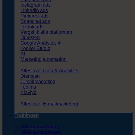
Instagram ads
LinkedIn ads
Pinterest ads
Snapchat ads
TikTok ads
Vergelijk alle platformen
Diensten
Google Analytics 4
Looker Studio
AI
Marketing automation
Alles over Data & Analytics
Diensten
E-mailmarketing
Tooling
Klaviyo
Alles over E-mailmarketing
Trainingen
Online marketing
Webdevelopment