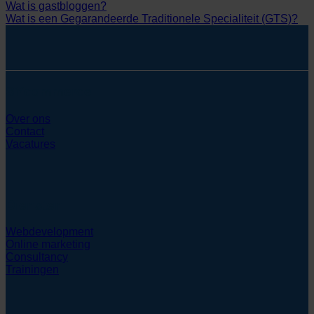
Wat is gastbloggen?
Wat is een Gegarandeerde Traditionele Specialiteit (GTS)?
SYcommerce
Over ons
Contact
Vacatures
Diensten
Webdevelopment
Online marketing
Consultancy
Trainingen