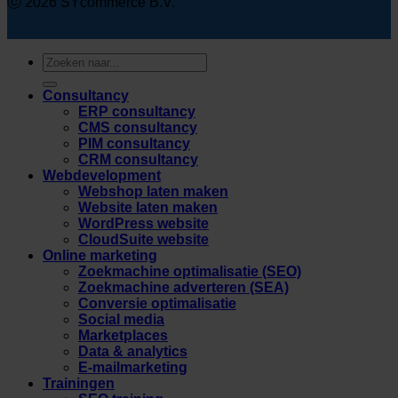
ⓒ 2026 SYcommerce B.V.
Zoeken
naar:
Consultancy
ERP consultancy
CMS consultancy
PIM consultancy
CRM consultancy
Webdevelopment
Webshop laten maken
Website laten maken
WordPress website
CloudSuite website
Online marketing
Zoekmachine optimalisatie (SEO)
Zoekmachine adverteren (SEA)
Conversie optimalisatie
Social media
Marketplaces
Data & analytics
E-mailmarketing
Trainingen