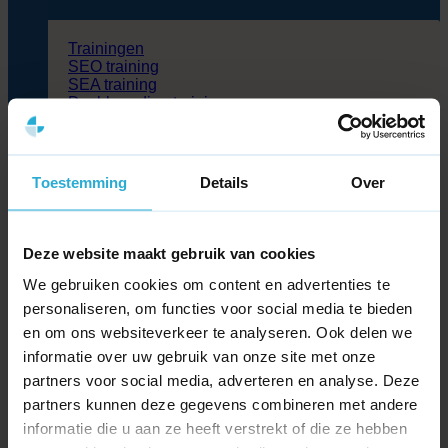
Trainingen
SEO training
SEA training
Dashboarding training
Social media training
Trainingen
WordPress training
WooCommerce Training
Toestemming
Details
Over
Flatsome training
Cases
Blog
Deze website maakt gebruik van cookies
Partners
We gebruiken cookies om content en advertenties te
Over ons
Kennisbank
personaliseren, om functies voor social media te bieden
en om ons websiteverkeer te analyseren. Ook delen we
Contact
informatie over uw gebruik van onze site met onze
Zoeken
partners voor social media, adverteren en analyse. Deze
naar:
partners kunnen deze gegevens combineren met andere
informatie die u aan ze heeft verstrekt of die ze hebben
>
Kennisbank
>
Wat is een gebruiksartikel?