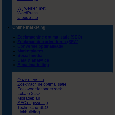
Wij werken met
WordPress
CloudSuite
Online marketing
Zoekmachine optimalisatie (SEO)
Zoekmachine adverteren (SEA)
Conversie optimalisatie
Marketplaces
Social media
Data & analytics
E-mailmarketing
Onze diensten
Zoekmachine optimalisatie
Zoekwoordenonderzoek
Lokale SEO
Migratieplan
SEO copywriting
Technische SEO
Linkbuilding