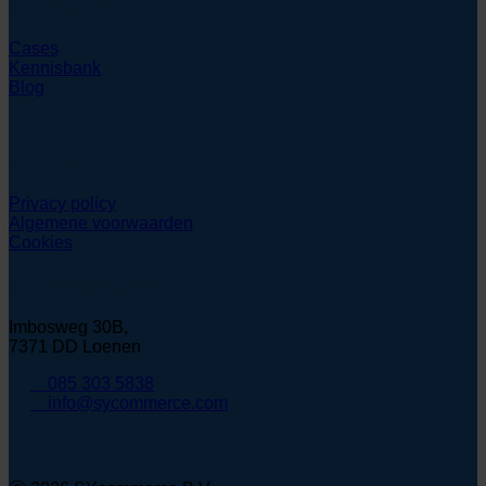
Hulpmiddelen
Cases
Kennisbank
Blog
Juridisch
Privacy policy
Algemene voorwaarden
Cookies
Contactgegevens
Imbosweg 30B,
7371 DD Loenen
085 303 5838
info@sycommerce.com