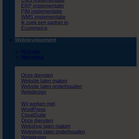
CMS implementatie
ERP implementatie
PIM implementatie
WMS implementatie
Ik zoek een partner in
Ecommerce
Webdevelopment
Website
Webshop
Onze diensten
Website laten maken
Website laten onderhouden
Webdesign
Wij werken met
WordPress
CloudSuite
Onze diensten
Webshop laten maken
Webshop laten onderhouden
Webdesign