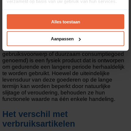
verzameld op basis van uw gebruik van hun services.
Alles toestaan
Wat is een gebruiksartikel?
Aanpassen
Een gebruiksartikel (ook wel een
gebruiksvoorwerp of duurzaam consumptiegoed
genoemd) is een fysiek product dat is ontworpen
om gedurende een langere periode herhaaldelijk
te worden gebruikt. Hoewel de uiteindelijke
levensduur van deze goederen op de lange
termijn kan worden beperkt door natuurlijke
slijtage of veroudering, behouden ze hun
functionele waarde na één enkele handeling.
Het verschil met
verbruiksartikelen