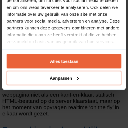
personaliseren, om functies voor social media te bieden
en om ons websiteverkeer te analyseren. Ook delen we
informatie over uw gebruik van onze site met onze
partners voor social media, adverteren en analyse. Deze
partners kunnen deze gegevens combineren met andere
Wat is server-side
informatie die u aan ze heeft verstrekt of die ze hebben
scripting?
verzameld op basis van uw gebruik van hun services.
Server-side scripting is een programmeertechniek
Alles toestaan
binnen de ontwikkeling van dynamische websites
en webapplicaties, waarbij de programmacode
volledig wordt uitgevoerd op de webserver
Aanpassen
voordat het resultaat naar de browser van de
bezoeker wordt verzonden. Dit betekent dat een
webpagina niet als een kant-en-klaar, statisch
HTML-bestand op de server klaarstaat, maar op
het moment van opvragen realtime ‘on the fly’ in
elkaar wordt gezet.