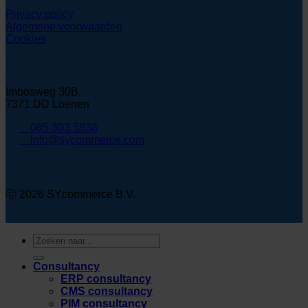
Privacy policy
Algemene voorwaarden
Cookies
Contactgegevens
Imbosweg 30B,
7371 DD Loenen
085 303 5838
info@sycommerce.com
ⓒ 2026 SYcommerce B.V.
Zoeken
naar:
Consultancy
ERP consultancy
CMS consultancy
PIM consultancy