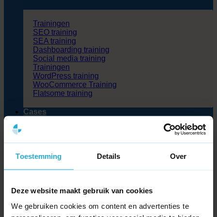
Trainingen
SEO training
SEA training
Dashboarding training
Social media training
Trainingen
WordPress training
WooCommerce Training
Flatsome training
Cases
Blog
Partners
Over ons
Kennisbank
Toestemming
Details
Over
Contact
Zoeken
naar:
Deze website maakt gebruik van cookies
We gebruiken cookies om content en advertenties te
>
Kennisbank
>
Wat is server-side scripting?