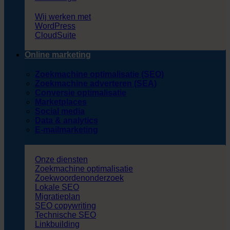
Wij werken met
WordPress
CloudSuite
Online marketing
Zoekmachine optimalisatie (SEO)
Zoekmachine adverteren (SEA)
Conversie optimalisatie
Marketplaces
Social media
Data & analytics
E-mailmarketing
Onze diensten
Zoekmachine optimalisatie
Zoekwoordenonderzoek
Lokale SEO
Migratieplan
SEO copywriting
Technische SEO
Linkbuilding