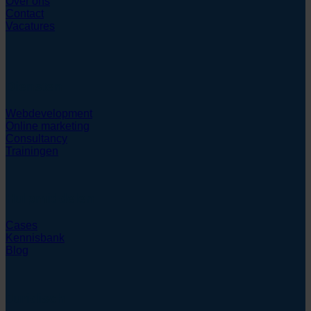
Over ons
Contact
Vacatures
Diensten
Webdevelopment
Online marketing
Consultancy
Trainingen
Hulpmiddelen
Cases
Kennisbank
Blog
Juridisch