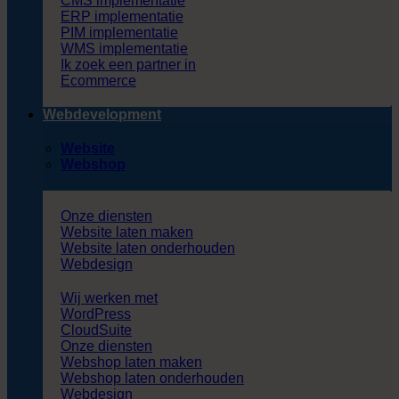
CMS implementatie
ERP implementatie
PIM implementatie
WMS implementatie
Ik zoek een partner in
Ecommerce
Webdevelopment
Website
Webshop
Onze diensten
Website laten maken
Website laten onderhouden
Webdesign
Wij werken met
WordPress
CloudSuite
Onze diensten
Webshop laten maken
Webshop laten onderhouden
Webdesign