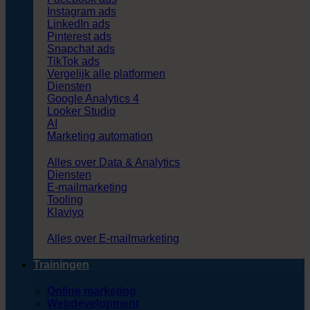
Instagram ads
LinkedIn ads
Pinterest ads
Snapchat ads
TikTok ads
Vergelijk alle platformen
Diensten
Google Analytics 4
Looker Studio
AI
Marketing automation
Alles over Data & Analytics
Diensten
E-mailmarketing
Tooling
Klaviyo
Alles over E-mailmarketing
Trainingen
Online marketing
Webdevelopment