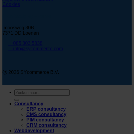
Cookies
Contactgegevens
Imbosweg 30B,
7371 DD Loenen
085 303 5838
info@sycommerce.com
ⓒ 2026 SYcommerce B.V.
Zoeken
naar:
Consultancy
ERP consultancy
CMS consultancy
PIM consultancy
CRM consultancy
Webdevelopment