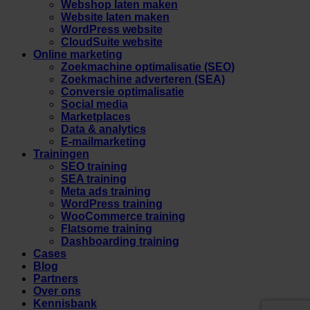
Webshop laten maken
Website laten maken
WordPress website
CloudSuite website
Online marketing
Zoekmachine optimalisatie (SEO)
Zoekmachine adverteren (SEA)
Conversie optimalisatie
Social media
Marketplaces
Data & analytics
E-mailmarketing
Trainingen
SEO training
SEA training
Meta ads training
WordPress training
WooCommerce training
Flatsome training
Dashboarding training
Cases
Blog
Partners
Over ons
Kennisbank