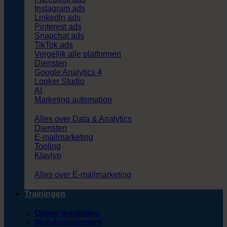
Instagram ads
LinkedIn ads
Pinterest ads
Snapchat ads
TikTok ads
Vergelijk alle platformen
Diensten
Google Analytics 4
Looker Studio
AI
Marketing automation
Alles over Data & Analytics
Diensten
E-mailmarketing
Tooling
Klaviyo
Alles over E-mailmarketing
Trainingen
Online marketing
Webdevelopment