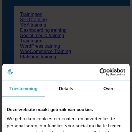
Trainingen
SEO training
SEA training
Dashboarding training
Social media training
Trainingen
WordPress training
WooCommerce Training
Flatsome training
Cases
Blog
Partners
Over ons
Toestemming
Details
Over
Kennisbank
Contact
Zoeken
Deze website maakt gebruik van cookies
naar:
We gebruiken cookies om content en advertenties te
personaliseren, om functies voor social media te bieden
>
Kennisbank
>
Wat is Google Chrome?