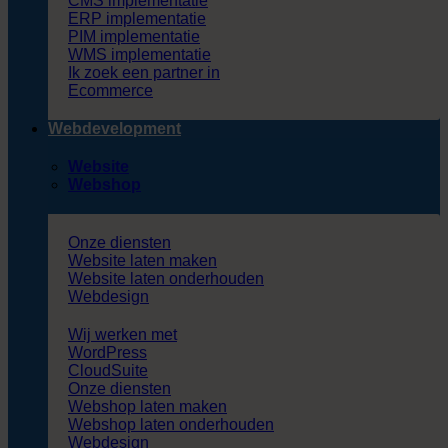
CMS implementatie
ERP implementatie
PIM implementatie
WMS implementatie
Ik zoek een partner in
Ecommerce
Webdevelopment
Website
Webshop
Onze diensten
Website laten maken
Website laten onderhouden
Webdesign
Wij werken met
WordPress
CloudSuite
Onze diensten
Webshop laten maken
Webshop laten onderhouden
Webdesign