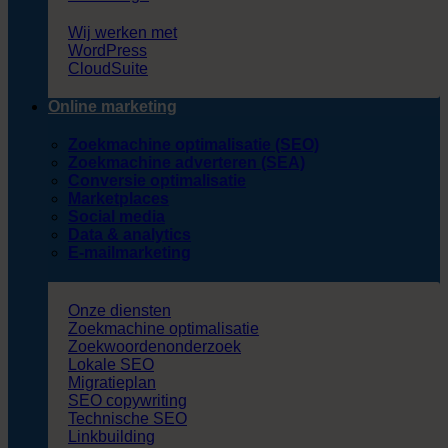
Wij werken met
WordPress
CloudSuite
Online marketing
Zoekmachine optimalisatie (SEO)
Zoekmachine adverteren (SEA)
Conversie optimalisatie
Marketplaces
Social media
Data & analytics
E-mailmarketing
Onze diensten
Zoekmachine optimalisatie
Zoekwoordenonderzoek
Lokale SEO
Migratieplan
SEO copywriting
Technische SEO
Linkbuilding