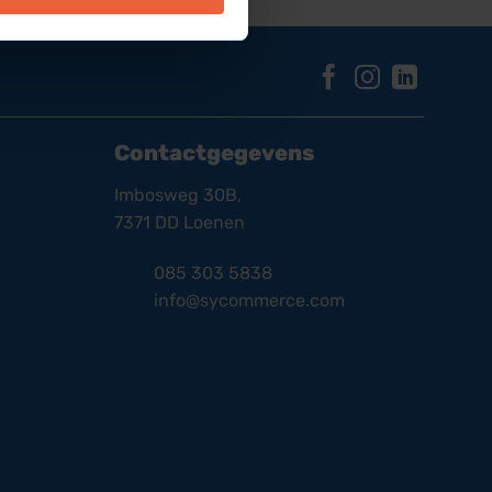
Contactgegevens
Imbosweg 30B,
7371 DD Loenen
085 303 5838
info@sycommerce.com