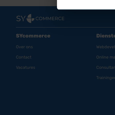
SYcommerce
Dienst
Over ons
Webdeve
Contact
Online ma
Vacatures
Consulta
Traininge