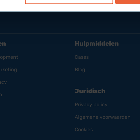
en
Hulpmiddelen
lopment
Cases
rketing
Blog
ncy
Juridisch
n
Privacy policy
Algemene voorwaarden
Cookies