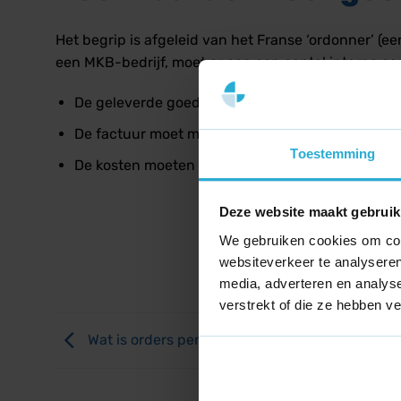
Het begrip is afgeleid van het Franse ‘ordonner’ (
een MKB-bedrijf, moet er aan een aantal interne 
De geleverde goederen of diensten moeten feitel
De factuur moet matchen met een goedgekeurde i
Toestemming
De kosten moeten correct worden geboekt op de j
Deze website maakt gebruik
We gebruiken cookies om cont
websiteverkeer te analyseren
media, adverteren en analys
verstrekt of die ze hebben v
Wat is orders per mille (OPM)?