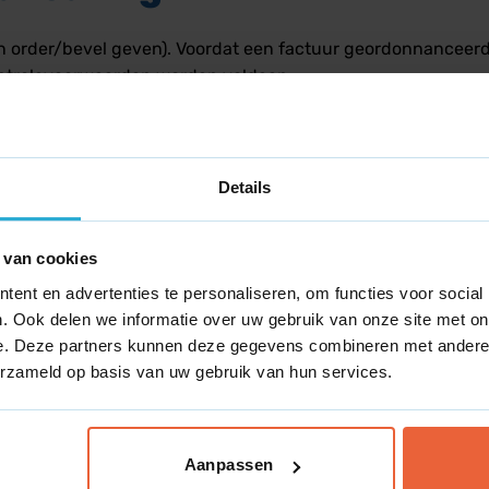
een order/bevel geven). Voordat een factuur geordonnanceerd
controlevoorwaarden worden voldaan:
ijk zijn gecontroleerd en akkoord bevonden door de verant
nkooporder (PO) of offerte.
Details
uiste kostenplaats of het juiste grootboekaccount.
 van cookies
ent en advertenties te personaliseren, om functies voor social
. Ook delen we informatie over uw gebruik van onze site met on
e. Deze partners kunnen deze gegevens combineren met andere i
erzameld op basis van uw gebruik van hun services.
Aanpassen