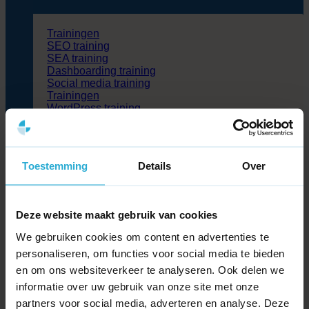
Trainingen
SEO training
SEA training
Dashboarding training
Social media training
Trainingen
WordPress training
WooCommerce Training
Flatsome training
Cases
Toestemming
Details
Over
Blog
Partners
Over ons
Kennisbank
Deze website maakt gebruik van cookies
Contact
We gebruiken cookies om content en advertenties te
personaliseren, om functies voor social media te bieden
Zoeken
naar:
en om ons websiteverkeer te analyseren. Ook delen we
informatie over uw gebruik van onze site met onze
partners voor social media, adverteren en analyse. Deze
>
Kennisbank
>
Wat is Data mining?