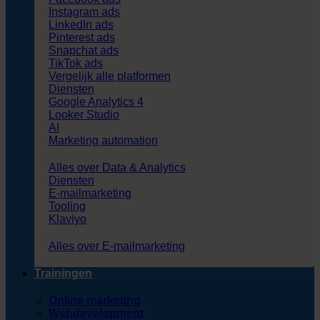
Instagram ads
LinkedIn ads
Pinterest ads
Snapchat ads
TikTok ads
Vergelijk alle platformen
Diensten
Google Analytics 4
Looker Studio
AI
Marketing automation
Alles over Data & Analytics
Diensten
E-mailmarketing
Tooling
Klaviyo
Alles over E-mailmarketing
Trainingen
Online marketing
Webdevelopment