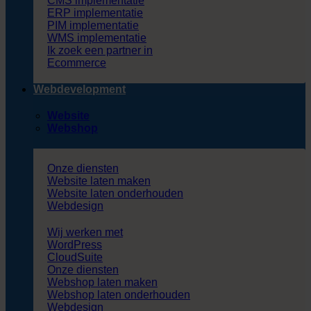
CMS implementatie
ERP implementatie
PIM implementatie
WMS implementatie
Ik zoek een partner in
Ecommerce
Webdevelopment
Website
Webshop
Onze diensten
Website laten maken
Website laten onderhouden
Webdesign
Wij werken met
WordPress
CloudSuite
Onze diensten
Webshop laten maken
Webshop laten onderhouden
Webdesign