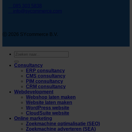
085 303 5838
info@sycommerce.com
ⓒ 2026 SYcommerce B.V.
Zoeken
naar:
Consultancy
ERP consultancy
CMS consultancy
PIM consultancy
CRM consultancy
Webdevelopment
Webshop laten maken
Website laten maken
WordPress website
CloudSuite website
Online marketing
Zoekmachine optimalisatie (SEO)
Zoekmachine adverteren (SEA)