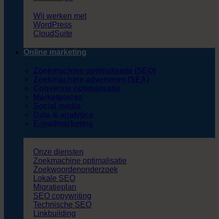
Wij werken met
WordPress
CloudSuite
Online marketing
Zoekmachine optimalisatie (SEO)
Zoekmachine adverteren (SEA)
Conversie optimalisatie
Marketplaces
Social media
Data & analytics
E-mailmarketing
Onze diensten
Zoekmachine optimalisatie
Zoekwoordenonderzoek
Lokale SEO
Migratieplan
SEO copywriting
Technische SEO
Linkbuilding