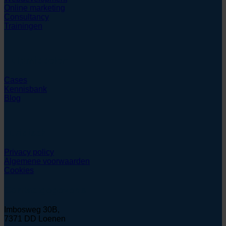
Online marketing
Consultancy
Trainingen
Hulpmiddelen
Cases
Kennisbank
Blog
Juridisch
Privacy policy
Algemene voorwaarden
Cookies
Contactgegevens
Imbosweg 30B,
7371 DD Loenen