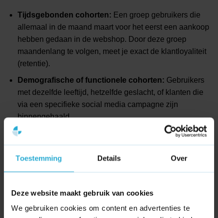
Tijdsgebonden cohorten:
Een groep gebruikers die
allemaal in de maand maart voor het eerst een aankoop
hebben gedaan in de webshop. Door deze groep
maandenlang te volgen, meet je exact de klantloyaliteit
(retentie).
Demografische of functionele cohorten:
Gebruikers
met dezelfde leeftijd, hetzelfde geslacht, of klanten die
via een specifieke social media campagne zijn
binnengehaald.
De waarde voor conversie en
Toestemming
Details
Over
retentie
Deze website maakt gebruik van cookies
Het grote voordeel van een cohort-analyse is dat het direct
inzichtelijk maakt of je marketinginspanningen en customer
We gebruiken cookies om content en advertenties te
journey op de lange termijn renderen. Je ziet in één