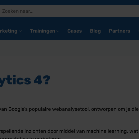
Zoeken
naar:
rketing
Trainingen
Cases
Blog
Partners
ytics 4?
 van Google’s populaire webanalysetool, ontworpen om je di
spellende inzichten door middel van machine learning, wa
ngprestaties te verbeteren.