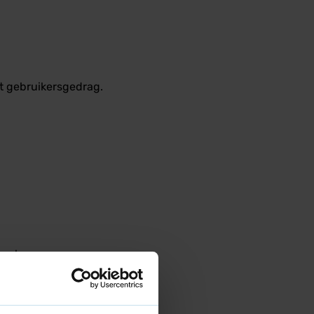
et gebruikersgedrag.
gels.