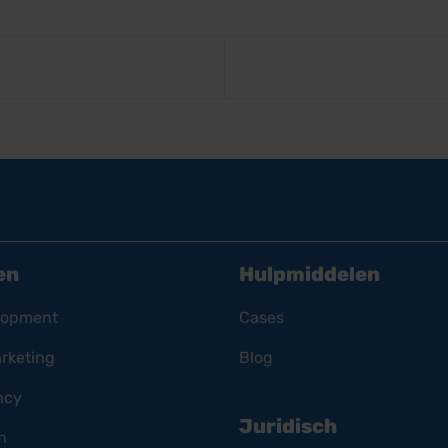
en
Hulpmiddelen
lopment
Cases
rketing
Blog
ncy
Juridisch
n