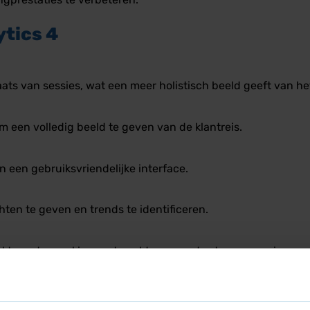
ytics 4
aats van sessies, wat een meer holistisch beeld geeft van h
 een volledig beeld te geven van de klantreis.
n een gebruiksvriendelijke interface.
ten te geven en trends te identificeren.
rkt zonder cookies om te voldoen aan de strengere privacyre
s 4?