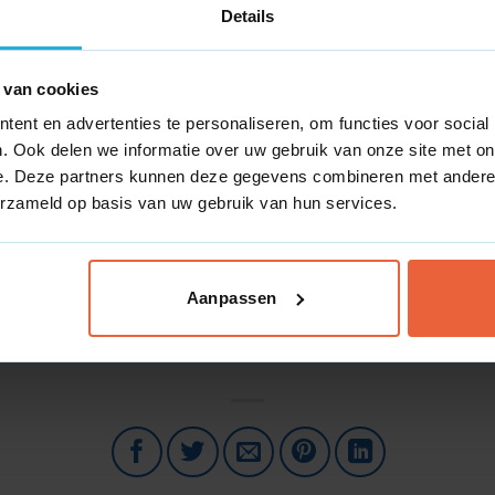
Details
ele apps om gegevens te verzamelen.
 van cookies
ties van gebruikers te volgen, zoals klikken, downloads of 
ent en advertenties te personaliseren, om functies voor social
. Ook delen we informatie over uw gebruik van onze site met on
e. Deze partners kunnen deze gegevens combineren met andere i
edrag en demografische gegevens.
erzameld op basis van uw gebruik van hun services.
om inzichten te verkrijgen in gebruikersgedrag en marketin
Aanpassen
ichten om je te helpen beter geïnformeerde beslissingen te 
nteracties.