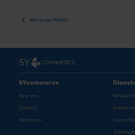
Wat is een POAS?
SYcommerce
Dienst
Over ons
Webdeve
Contact
Online ma
Vacatures
Consulta
Traininge