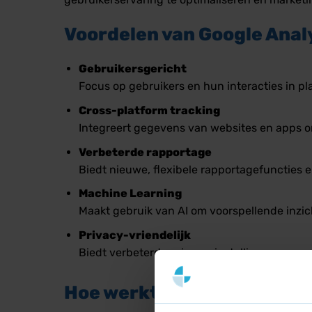
Voordelen van Google Anal
Gebruikersgericht
Focus op gebruikers en hun interacties in pl
Cross-platform tracking
Integreert gegevens van websites en apps om
Verbeterde rapportage
Biedt nieuwe, flexibele rapportagefuncties e
Machine Learning
Maakt gebruik van AI om voorspellende inzich
Privacy-vriendelijk
Biedt verbeterde privacy-instellingen en we
Hoe werkt Google Analytic