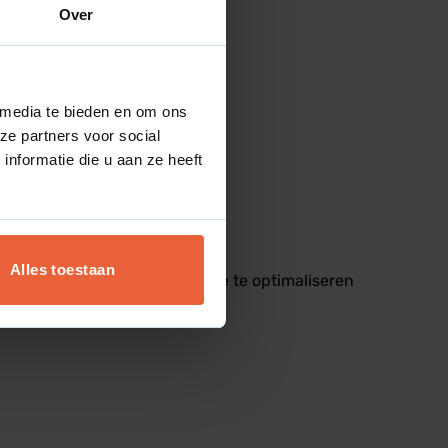
Over
aankopen.
 media te bieden en om ons
ze partners voor social
nformatie die u aan ze heeft
gprestaties.
Alles toestaan
nemen en je marketingstrategie te optimaliseren