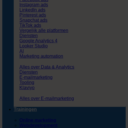
Instagram ads
LinkedIn ads
Pinterest ads
Snapchat ads
TikTok ads
Vergelijk alle platformen
Diensten
Google Analytics 4
Looker Studio
AI
Marketing automation
Alles over Data & Analytics
Diensten
E-mailmarketing
Tooling
Klaviyo
Alles over E-mailmarketing
Trainingen
Online marketing
Webdevelopment