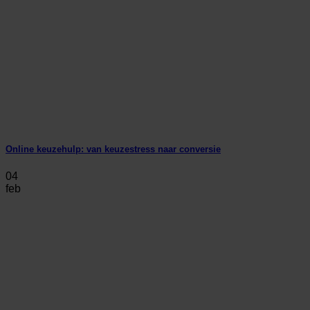
Online keuzehulp: van keuzestress naar conversie
04
feb