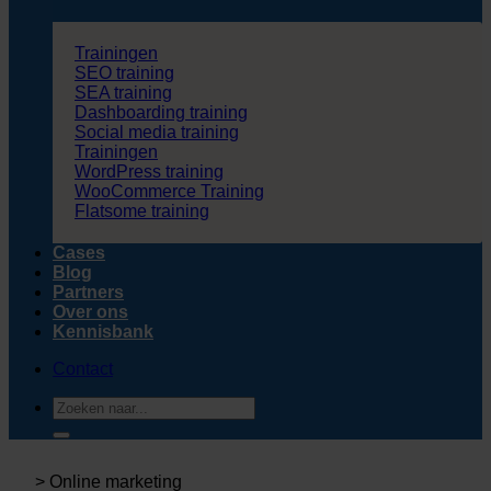
Trainingen
SEO training
SEA training
Dashboarding training
Social media training
Trainingen
WordPress training
WooCommerce Training
Flatsome training
Cases
Blog
Partners
Over ons
Kennisbank
Contact
Zoeken
naar:
>
Online marketing