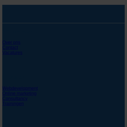
SYcommerce
Over ons
Contact
Vacatures
Diensten
Webdevelopment
Online marketing
Consultancy
Trainingen
Hulpmiddelen