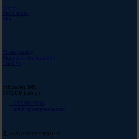
Cases
Kennisbank
Blog
Juridisch
Privacy policy
Algemene voorwaarden
Cookies
Contactgegevens
Imbosweg 30B,
7371 DD Loenen
085 303 5838
info@sycommerce.com
ⓒ 2026 SYcommerce B.V.