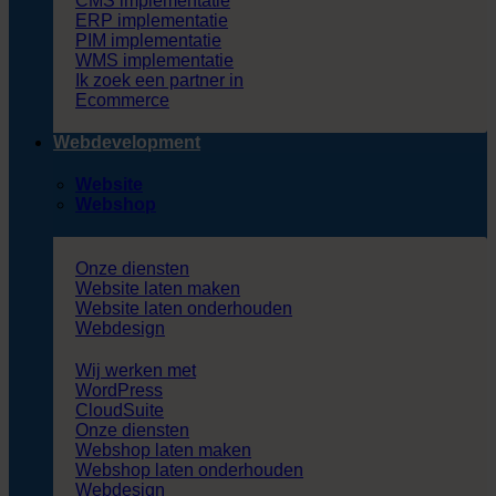
CMS implementatie
ERP implementatie
PIM implementatie
WMS implementatie
Ik zoek een partner in
Ecommerce
Webdevelopment
Website
Webshop
Onze diensten
Website laten maken
Website laten onderhouden
Webdesign
Wij werken met
WordPress
CloudSuite
Onze diensten
Webshop laten maken
Webshop laten onderhouden
Webdesign