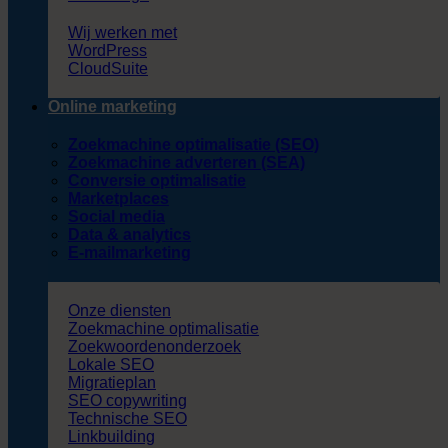
Wij werken met
WordPress
CloudSuite
Online marketing
Zoekmachine optimalisatie (SEO)
Zoekmachine adverteren (SEA)
Conversie optimalisatie
Marketplaces
Social media
Data & analytics
E-mailmarketing
Onze diensten
Zoekmachine optimalisatie
Zoekwoordenonderzoek
Lokale SEO
Migratieplan
SEO copywriting
Technische SEO
Linkbuilding