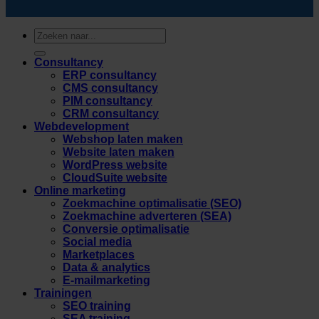
Zoeken
naar:
Consultancy
ERP consultancy
CMS consultancy
PIM consultancy
CRM consultancy
Webdevelopment
Webshop laten maken
Website laten maken
WordPress website
CloudSuite website
Online marketing
Zoekmachine optimalisatie (SEO)
Zoekmachine adverteren (SEA)
Conversie optimalisatie
Social media
Marketplaces
Data & analytics
E-mailmarketing
Trainingen
SEO training
SEA training