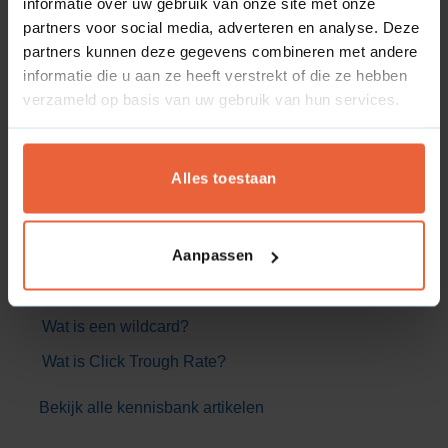
informatie over uw gebruik van onze site met onze
Looker studio
partners voor social media, adverteren en analyse. Deze
partners kunnen deze gegevens combineren met andere
informatie die u aan ze heeft verstrekt of die ze hebben
Veelgestelde vragen
verzameld op basis van uw gebruik van hun services.
Wat is keyword difficulty?
Wat is crawl-delay?
Alles toestaan
Wat is een disallow richtlijn?
Wat is een opmerking in het robots.txt bestand?
Aanpassen
Wat is een allow richtlijn?
Wat is een user-agent?
Wat is een wildcard?
Wat is Click Trough Rate?
Bekijk alle kennisbank artikelen