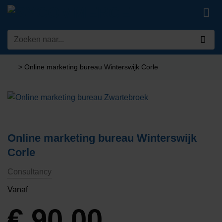
Ga
naar
inhoud
Zoeken
naar:
>
Online marketing bureau Winterswijk Corle
Online marketing bureau Winterswijk
Corle
Consultancy
Vanaf
€
90,00