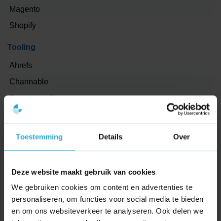
Wij brengen de lokale kansen in kaart en zetten ze om in
Magento
concrete acties.
Shopify
Tooling
Ahrefs
Channable
Screaming Frog
Canva
Projectmanagement
Toestemming
Details
Over
Asana
Deze website maakt gebruik van cookies
Dashboard
We gebruiken cookies om content en advertenties te
Google Tag Manager
personaliseren, om functies voor social media te bieden
Google Analytics 4
en om ons websiteverkeer te analyseren. Ook delen we