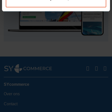
SYcommerce
Over ons
Contact