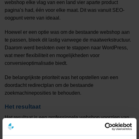
webshop elke vlag van een land vier aparte product
pagina’s had, één voor elke maat. Dit was vanuit SEO-
oogpunt verre van ideaal.
Hoewel er een optie was om de bestaande webshop aan
te passen, bleek dit lastig vanwege de maatwerkstructuur.
Daarom werd besloten over te stappen naar WordPress,
wat meer flexibiliteit en mogelijkheden voor
conversieoptimalisatie biedt.
De belangrijkste prioriteit was het opstellen van een
doordacht redirectplan om de bestaande
zoekmachineposities te behouden.
Het resultaat
Het resultaat is een professionele webshop voorzien van
alle koppelingen met partijen zoals Mollie, Channable,
Google Tag Manager en Google Analytics 4. De migratie