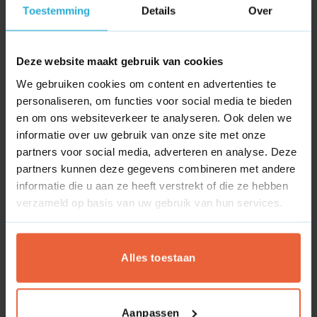
van de product pagina’s verliep succesvol. Door middel
Toestemming
Details
Over
van deze nieuwe structuur hebben we inmiddels mooie
resultaten behaalt op het gebied van SEO. Dit lees je hier.
Deze website maakt gebruik van cookies
Ook op het gebied van conversie optimalisatie werden de
We gebruiken cookies om content en advertenties te
nodige stappen gemaakt. Zo werd het menu op de schop
personaliseren, om functies voor social media te bieden
gegooid, de categoriepagina uitgebreid met filters en op de
en om ons websiteverkeer te analyseren. Ook delen we
product pagina een maathulp toegevoegd boven de in
informatie over uw gebruik van onze site met onze
winkelmand pagina. Ten slotte realiseerden we een mooie
partners voor social media, adverteren en analyse. Deze
functionaliteit om de up-sell van vlaggenstokken te
partners kunnen deze gegevens combineren met andere
bevorderen.
informatie die u aan ze heeft verstrekt of die ze hebben
verzameld op basis van uw gebruik van hun services.
Bekijk de website
Alles toestaan
Aanpassen