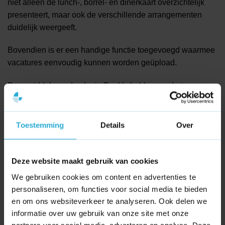
niet alleen de lunch-, borrel- en dinerkaart overzichtelijk
presenteert, maar ook de verschillende arrangementen
duidelijk weergeeft.
Bovendien is er een handige functie toegevoegd waarmee
vacatures eenvoudig kunnen worden geüpload.
Door middel van de plugin Bookly hebben we het
reserveringssysteem volledig geïntegreerd met het
systeem in het restaurant. De Tijd kan hierdoor
reserveringen direct en efficiënt verwerken wat het
Toestemming
Details
Over
gebruiksgemak en de klantbeleving aanzienlijk verbetert.
Deze website maakt gebruik van cookies
Bekijk de website
We gebruiken cookies om content en advertenties te
personaliseren, om functies voor social media te bieden
en om ons websiteverkeer te analyseren. Ook delen we
informatie over uw gebruik van onze site met onze
partners voor social media, adverteren en analyse. Deze