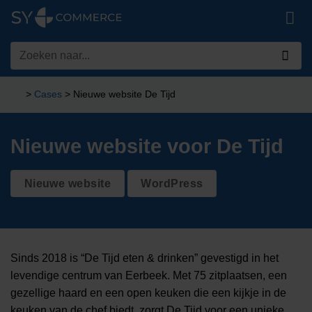
Ga
naar
inhoud
Zoeken
naar:
>
Cases
>
Nieuwe website De Tijd
Nieuwe website voor De Tijd
Nieuwe website
WordPress
Sinds 2018 is “De Tijd eten & drinken” gevestigd in het
levendige centrum van Eerbeek. Met 75 zitplaatsen, een
gezellige haard en een open keuken die een kijkje in de
keuken van de chef biedt, zorgt De Tijd voor een unieke