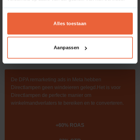
groei:
+60% ROAS
Alles toestaan
+33% CTR
Dankzij gerichte retargeting en aantrekkelijkere visuals
Aanpassen
wist Directlampen twijfelende bezoekers te overtuigen en
het maximale uit bestaand verkeer te halen.
De DPA remarketing ads in Meta hebben
Directlampen geen windeieren gelegd.Het is voor
Directlampen de perfecte manier om
winkelmandverlaters te bereiken en te converteren.
+60% ROAS