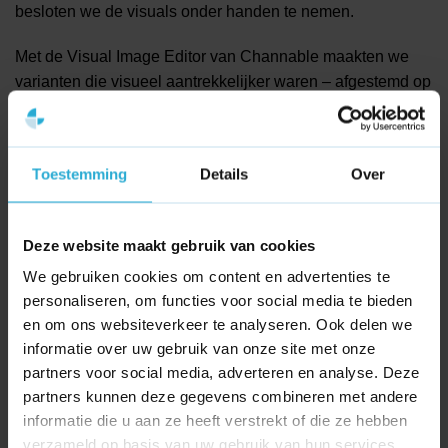
besloten we de visuals onder handen te nemen.
Met de Visual Image Editor van Channable maakten we
varianten die visueel aantrekkelijker waren – afgestemd op
zowel de Facebook tijdlijn als Instagram Stories. Denk aan
lifestylebeelden, prijsvermeldingen, actie-elementen en
meer nadruk op het design van de lamp zelf.
Toestemming
Details
Over
Deze website maakt gebruik van cookies
We gebruiken cookies om content en advertenties te
personaliseren, om functies voor social media te bieden
en om ons websiteverkeer te analyseren. Ook delen we
informatie over uw gebruik van onze site met onze
partners voor social media, adverteren en analyse. Deze
partners kunnen deze gegevens combineren met andere
Het resultaat
informatie die u aan ze heeft verstrekt of die ze hebben
De verbeterde remarketingaanpak leidde tot zichtbare
verzameld op basis van uw gebruik van hun services.