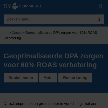
Ga
naar
inhoud
Zoeken
naar:
>
Cases
>
Geoptimaliseerde DPA zorgen voor 60% ROAS
verbetering
Geoptimaliseerde DPA zorgen
voor 60% ROAS verbetering
Social media
Meta
Remarketing
Directlampen is een grote speler in verlichting, met een