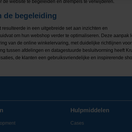
 de website te begeleiden en drempels te verwijderen​.
n de begeleiding
t resulteerde in een uitgebreide set aan inzichten en
uidvat om hun webshop verder te optimaliseren. Deze aanpak l
ing van de online winkelervaring, met duidelijke richtlijnen voo
g tussen afdelingen en datagestuurde besluitvorming heeft Kru
isaties, de klanten een gebruiksvriendelijke en inspirerende sho
n
Hulpmiddelen
opment
Cases