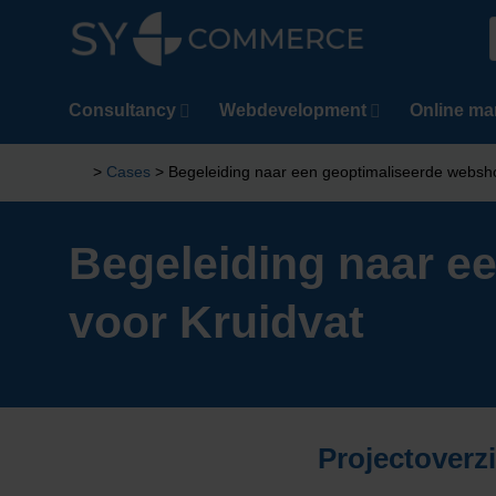
Ga
naar
n
inhoud
Consultancy
Webdevelopment
Online ma
>
Cases
>
Begeleiding naar een geoptimaliseerde websho
Begeleiding naar e
voor Kruidvat
Projectoverz