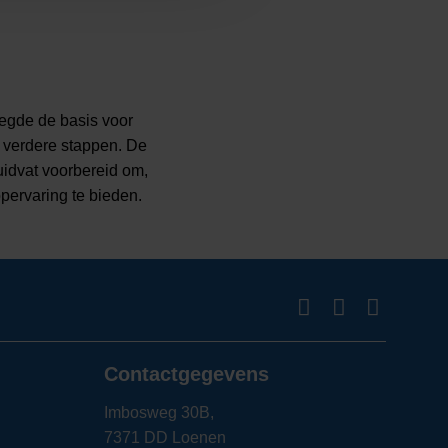
egde de basis voor
r verdere stappen. De
idvat voorbereid om,
pervaring te bieden​.
Contactgegevens
Imbosweg 30B,
7371 DD Loenen