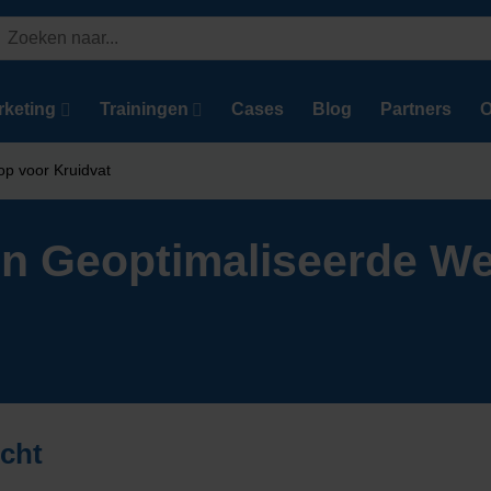
Zoeken
aar:
rketing
Trainingen
Cases
Blog
Partners
O
p voor Kruidvat
en Geoptimaliseerde W
icht