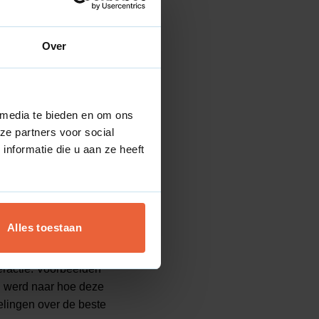
are inzichten te
ngen als klantgedrag,
Over
rioriteiten te stellen
 media te bieden en om ons
 de webshop. Deze
ze partners voor social
nformatie die u aan ze heeft
en bij het vormen van
it
Alles toestaan
ylability) en
teractie. Voorbeelden
 werd naar hoe deze
elingen over de beste