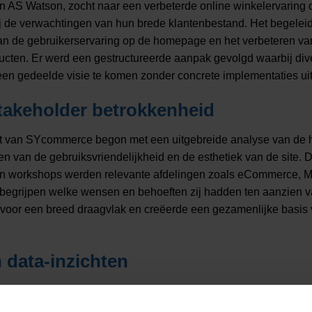
n AS Watson, zocht naar een verbeterde online winkelervaring d
bij de verwachtingen van hun brede klantenbestand. Het begeleid
van de gebruikerservaring op de homepage en het verbeteren va
ucten. Er werd een gestructureerde aanpak gevolgd waarbij div
en gedeelde visie te komen zonder concrete implementaties uit
takeholder betrokkenheid
ct van SYcommerce begon met een uitgebreide analyse van de 
ren van de gebruiksvriendelijkheid en de esthetiek van de site. 
n workshops werden relevante afdelingen zoals eCommerce, Ma
begrijpen welke wensen en behoeften zij hadden ten aanzien
oor een breed draagvlak en creëerde een gezamenlijke basis
data-inzichten
met als thema Let’s Talk Data, werd ingegaan op hoe online en 
oor website-aanpassingen. Deze sessies richtten zich op het v