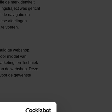
ie de merkidentiteit
ingstraject was gericht
n de navigatie en
erse afdelingen
 te voeren.
huidige webshop,
Door middel van
rketing, en Techniek
 van de webshop. Deze
 voor de gewenste
offline klantgedrag
erzamelen van input