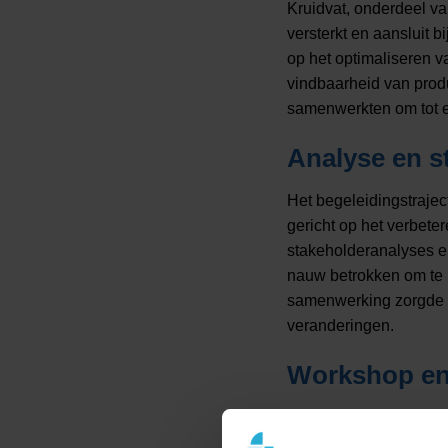
Kruidvat, onderdeel va
versterkt en aansluit 
op het optimaliseren 
vindbaarheid van prod
samenwerkten om tot e
Analyse en s
Het begeleidingstraje
gericht op het verbete
stakeholderanalyses e
nauw betrokken om te 
samenwerking zorgde v
veranderingen​.
Workshop en 
Tijdens de workshops, 
inzichten kan bieden v