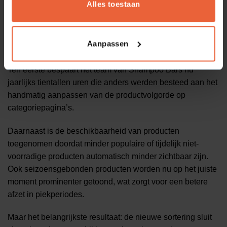
Alles toestaan
Het resultaat
Aanpassen
De dynamische productsortering op basis van onze
ProfitScore heeft een directe en meetbare impact gehad.
Ten eerste bespaart het team van Shampoo Bars nu
jaarlijks tientallen uren die anders werden besteed aan het
handmatig aanpassen van de productvolgorde op
categoriepagina’s.
Daarnaast is de beschikbaarheid van producten
toegenomen doordat minder populaire of tijdelijk niet-
voorradige producten automatisch minder zichtbaar zijn.
Ook seizoensgebonden producten worden nu op het juiste
moment prominenter getoond, wat zorgt voor een betere
afzet in piekperiodes.
Maar het belangrijkste resultaat: de nieuwe sortering sluit