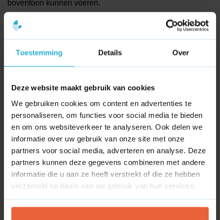
boventoon kunnen voeren.
Deze totaalscore
de ProfitScore
hebben we vervolgens
automatisch gekoppeld aan de productsortering op de
categoriepagina’s van de webshop.
Toestemming
Details
Over
Bezoekers zien daardoor als eerste de producten die
zowel commercieel interessant zijn als goed presteren qua
Deze website maakt gebruik van cookies
conversie.
We gebruiken cookies om content en advertenties te
personaliseren, om functies voor social media te bieden
en om ons websiteverkeer te analyseren. Ook delen we
informatie over uw gebruik van onze site met onze
partners voor social media, adverteren en analyse. Deze
partners kunnen deze gegevens combineren met andere
informatie die u aan ze heeft verstrekt of die ze hebben
verzameld op basis van uw gebruik van hun services.