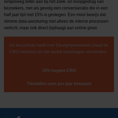
simpelweg beter aan bij het zoek- en koopgedrag van
bezoekers, met als gevolg een conversieratio die in een
half jaar tijd met 15% is gestegen. Een mooi bewijs dat
slimme data-aansturing niet alleen de interne processen
verlicht, maar ook direct bijdraagt aan online groei.
De keuzehulp heeft voor Deurgrepenwinkel zowel de
CRO verbetert als het aantal klantvragen vermindert.
15% hogere CRO
Tientallen uren per jaar bespaart