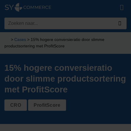
Ga
naar
inhoud
Zoeken
naar:
>
Cases
>
15% hogere conversieratio door slimme
productsortering met ProfitScore
15% hogere conversieratio
door slimme productsortering
met ProfitScore
CRO
ProfitScore