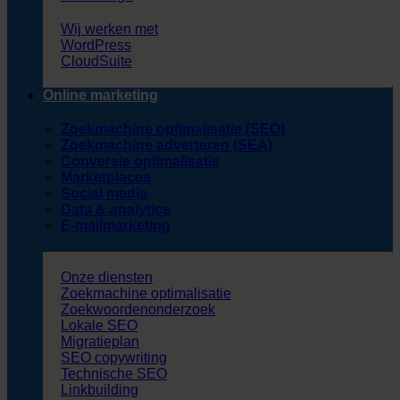
Wij werken met
WordPress
CloudSuite
Online marketing
Zoekmachine optimalisatie (SEO)
Zoekmachine adverteren (SEA)
Conversie optimalisatie
Marketplaces
Social media
Data & analytics
E-mailmarketing
Onze diensten
Zoekmachine optimalisatie
Zoekwoordenonderzoek
Lokale SEO
Migratieplan
SEO copywriting
Technische SEO
Linkbuilding