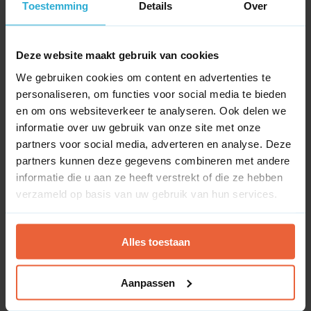
Toestemming
Details
Over
Trainingen
SEO training
Deze website maakt gebruik van cookies
SEA training
Dashboarding training
We gebruiken cookies om content en advertenties te
Social media training
personaliseren, om functies voor social media te bieden
Trainingen
WordPress training
en om ons websiteverkeer te analyseren. Ook delen we
WooCommerce Training
informatie over uw gebruik van onze site met onze
Flatsome training
partners voor social media, adverteren en analyse. Deze
partners kunnen deze gegevens combineren met andere
Cases
Blog
informatie die u aan ze heeft verstrekt of die ze hebben
Partners
verzameld op basis van uw gebruik van hun services.
Over ons
Kennisbank
Contact
Alles toestaan
Zoeken
naar:
Aanpassen
>
Winkelwagen