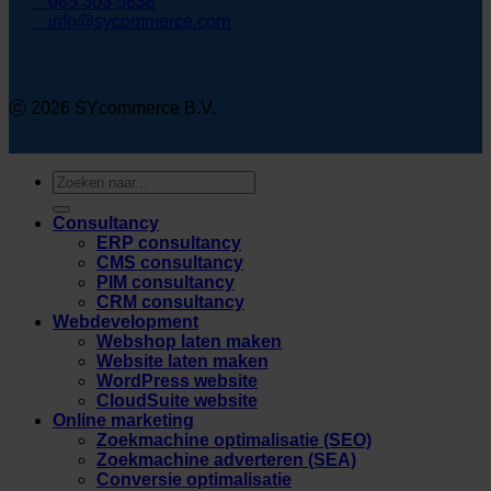
085 303 5838
info@sycommerce.com
ⓒ 2026 SYcommerce B.V.
Zoeken
naar:
Consultancy
ERP consultancy
CMS consultancy
PIM consultancy
CRM consultancy
Webdevelopment
Webshop laten maken
Website laten maken
WordPress website
CloudSuite website
Online marketing
Zoekmachine optimalisatie (SEO)
Zoekmachine adverteren (SEA)
Conversie optimalisatie