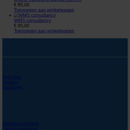
€
85,00
Toevoegen aan winkelwagen
WMS consultancy
€
85,00
Toevoegen aan winkelwagen
SYcommerce
Over ons
Contact
Vacatures
Diensten
Webdevelopment
Online marketing