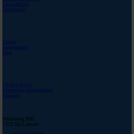
Consultancy
Trainingen
Hulpmiddelen
Cases
Kennisbank
Blog
Juridisch
Privacy policy
Algemene voorwaarden
Cookies
Contactgegevens
Imbosweg 30B,
7371 DD Loenen