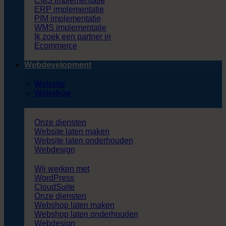
CMS implementatie
ERP implementatie
PIM implementatie
WMS implementatie
Ik zoek een partner in
Ecommerce
Webdevelopment
Website
Webshop
Onze diensten
Website laten maken
Website laten onderhouden
Webdesign
Wij werken met
WordPress
CloudSuite
Onze diensten
Webshop laten maken
Webshop laten onderhouden
Webdesign