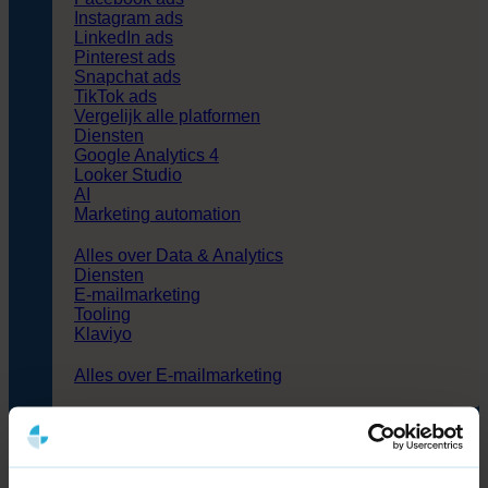
Instagram ads
LinkedIn ads
Pinterest ads
Snapchat ads
TikTok ads
Vergelijk alle platformen
Diensten
Google Analytics 4
Looker Studio
AI
Marketing automation
Alles over Data & Analytics
Diensten
E-mailmarketing
Tooling
Klaviyo
Alles over E-mailmarketing
Trainingen
Online marketing
Webdevelopment