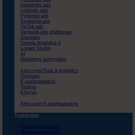
Instagram ads
LinkedIn ads
Pinterest ads
Snapchat ads
TikTok ads
Vergelijk alle platformen
Diensten
Google Analytics 4
Looker Studio
AI
Marketing automation
Alles over Data & Analytics
Diensten
E-mailmarketing
Tooling
Klaviyo
Alles over E-mailmarketing
Trainingen
Online marketing
Webdevelopment