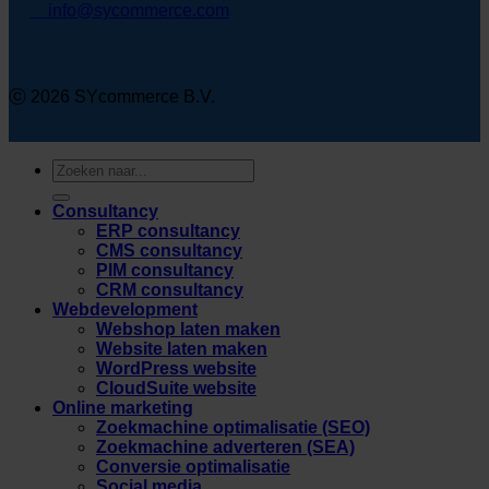
info@sycommerce.com
ⓒ 2026 SYcommerce B.V.
Zoeken
naar:
Consultancy
ERP consultancy
CMS consultancy
PIM consultancy
CRM consultancy
Webdevelopment
Webshop laten maken
Website laten maken
WordPress website
CloudSuite website
Online marketing
Zoekmachine optimalisatie (SEO)
Zoekmachine adverteren (SEA)
Conversie optimalisatie
Social media