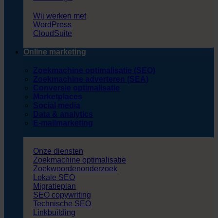
Wij werken met
WordPress
CloudSuite
Online marketing
Zoekmachine optimalisatie (SEO)
Zoekmachine adverteren (SEA)
Conversie optimalisatie
Marketplaces
Social media
Data & analytics
E-mailmarketing
Onze diensten
Zoekmachine optimalisatie
Zoekwoordenonderzoek
Lokale SEO
Migratieplan
SEO copywriting
Technische SEO
Linkbuilding