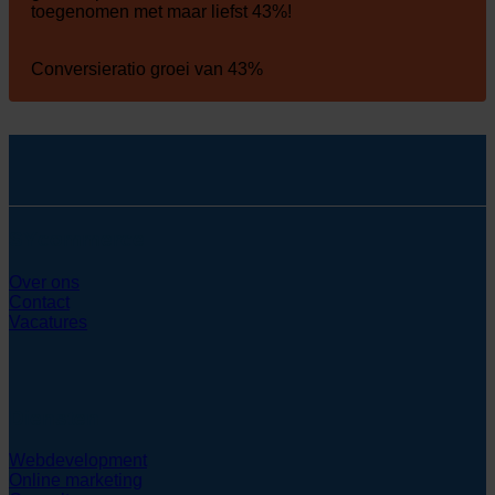
toegenomen met maar liefst 43%!
Conversieratio groei van 43%
SYcommerce
Over ons
Contact
Vacatures
Diensten
Webdevelopment
Online marketing