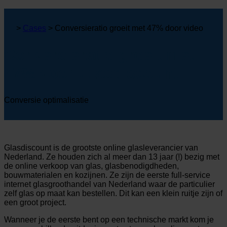
>
Cases
>
Conversieratio groeit met 47% door video
Conversieratio groeit met
47% voor Glasdiscount
Conversie optimalisatie
Glasdiscount is de grootste online glasleverancier van
Nederland. Ze houden zich al meer dan 13 jaar (!) bezig met
de online verkoop van glas, glasbenodigdheden,
bouwmaterialen en kozijnen. Ze zijn de eerste full-service
internet glasgroothandel van Nederland waar de particulier
zelf glas op maat kan bestellen. Dit kan een klein ruitje zijn of
een groot project.
Wanneer je de eerste bent op een technische markt kom je