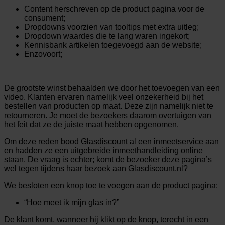
Content herschreven op de product pagina voor de
consument;
Dropdowns voorzien van tooltips met extra uitleg;
Dropdown waardes die te lang waren ingekort;
Kennisbank artikelen toegevoegd aan de website;
Enzovoort;
De grootste winst behaalden we door het toevoegen van een
video. Klanten ervaren namelijk veel onzekerheid bij het
bestellen van producten op maat. Deze zijn namelijk niet te
retourneren. Je moet de bezoekers daarom overtuigen van
het feit dat ze de juiste maat hebben opgenomen.
Om deze reden bood Glasdiscount al een inmeetservice aan
en hadden ze een uitgebreide inmeethandleiding online
staan. De vraag is echter; komt de bezoeker deze pagina’s
wel tegen tijdens haar bezoek aan Glasdiscount.nl?
We besloten een knop toe te voegen aan de product pagina:
“Hoe meet ik mijn glas in?”
De klant komt, wanneer hij klikt op de knop, terecht in een