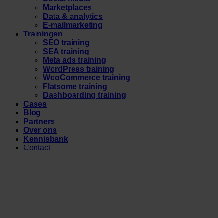
Marketplaces
Data & analytics
E-mailmarketing
Trainingen
SEO training
SEA training
Meta ads training
WordPress training
WooCommerce training
Flatsome training
Dashboarding training
Cases
Blog
Partners
Over ons
Kennisbank
Contact