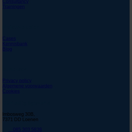
Consultancy
Trainingen
Hulpmiddelen
Cases
Kennisbank
Blog
Juridisch
Privacy policy
Algemene voorwaarden
Cookies
Contactgegevens
Imbosweg 30B,
7371 DD Loenen
085 303 5838