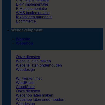
CMS implementatie
ERP implementatie
PIM implementatie
WMS implementatie
Ik zoek een partner in
Ecommerce
Webdevelopment
Website
Webshop
Onze diensten
Website laten maken
Website laten onderhouden
Webdesign
Wij werken met
WordPress
CloudSuite
Onze diensten
Webshop laten maken
Webshop laten onderhouden
Webdesign