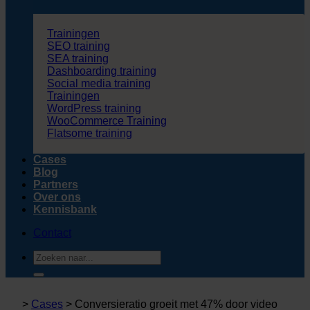
Trainingen
SEO training
SEA training
Dashboarding training
Social media training
Trainingen
WordPress training
WooCommerce Training
Flatsome training
Cases
Blog
Partners
Over ons
Kennisbank
Contact
Zoeken
naar:
>
Cases
>
Conversieratio groeit met 47% door video