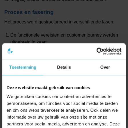
Proces en fasering
Het proces werd gestructureerd in verschillende fasen:
De functionele vereisten en customer journey werden
uitgebreid in kaart
gebracht om de klantbehoeften en noodzakelijke
functies helder te krijgen. Dit omvatte onder meer de
stappen voor Awareness, Consideratie, Acquisition,
Toestemming
Details
Over
Service en Loyalty.
Na het selectieproces werd de integratie van frontend-
Deze website maakt gebruik van cookies
en backendkoppelingen gedefinieerd om een naadloze
ervaring te garanderen. Dit omvatte de API-koppelingen
We gebruiken cookies om content en advertenties te
voor productinformatie, klantgegevens en orderbeheer.
personaliseren, om functies voor social media te bieden
en om ons websiteverkeer te analyseren. Ook delen we
Een shortlist van geschikte partners werd opgesteld,
informatie over uw gebruik van onze site met onze
gevolgd door presentaties en de uiteindelijke
partners voor social media, adverteren en analyse. Deze
partnerkeuze​.